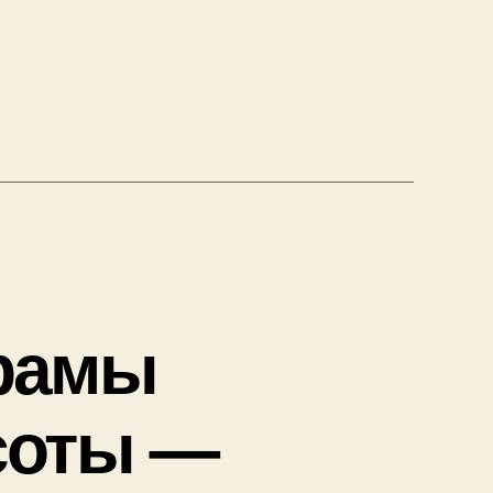
ы
одска
рамы
соты —