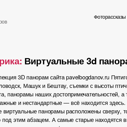
Фоторассказы
ров
рика:
Виртуальные 3d пано
екция 3D панорам сайта pavelbogdanov.ru Пятиг
ловодск, Машук и Бештау, съемки с высоты птич
та, панорамы наших достопримечательностей, а 
ажные и нестандартные — всё находится здесь
е виртуальные панорамы расположены сверху, то
 под этим абзацем. А самые старые находятся в