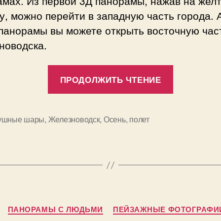
амах. Из первой 3Д панорамы, нажав на жел
у, можно перейти в западную часть города. 
 панорамы вы можете открыть восточную час
новодска.
«Виртуал
ПРОДОЛЖИТЬ ЧТЕНИЕ
панорам
Железнов
с
ушные шары
,
Железноводск
,
Осень
,
полет
высоты
—
центр
города»
Рубрики
А
ПАНОРАМЫ С ЛЮДЬМИ
ПЕЙЗАЖНЫЕ ФОТОГРАФИ
в