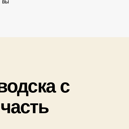
, вы
одска с
часть