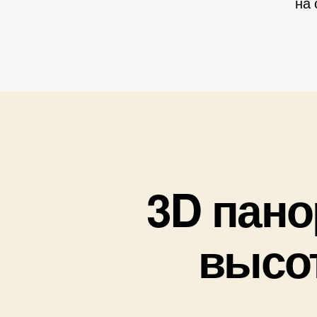
на 
3D пан
высо