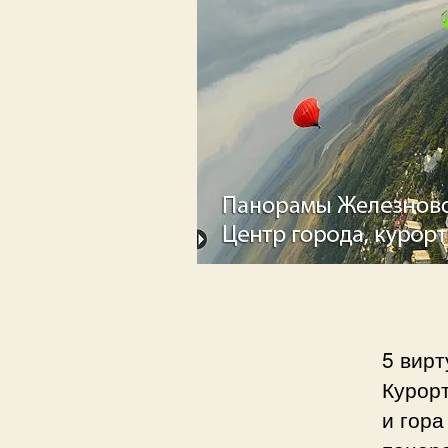
5 вир
Курорт
и гора