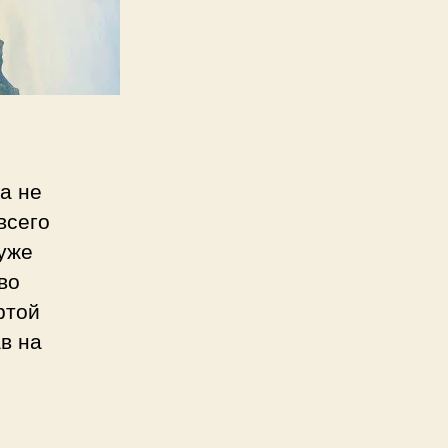
а не
всего
 уже
во
ртой
в на