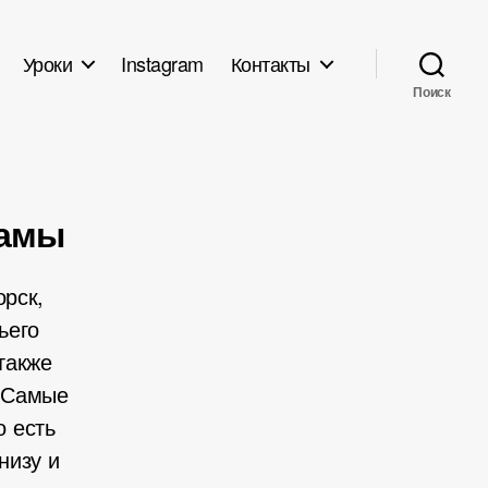
Уроки
Instagram
Контакты
Поиск
рамы
орск,
ьего
также
. Самые
 есть
низу и