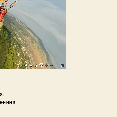
а.
Ленина