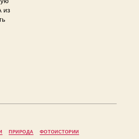
тую
А из
ть
ьные
ы
одска
И
ПРИРОДА
ФОТОИСТОРИИ