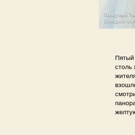
Пятый
столь 
жителя
взошло
смотри
панора
желтую