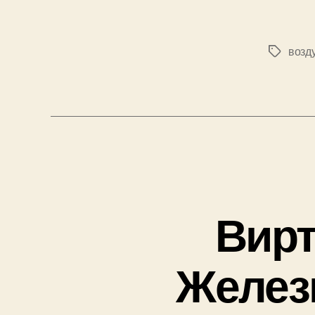
возд
Метки
Вир
Желез