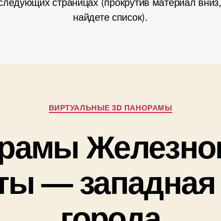
следующих страницах (прокрутив материал вниз
найдете список).
Рубрики
ВИРТУАЛЬНЫЕ 3D ПАНОРАМЫ
орамы Железнов
А
в
ты — западная 
т
о
р
2
города
:
6
П
.