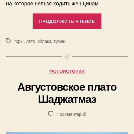
на которое нельзя ходить женщинам.
«Цей
ПРОДОЛЖИТЬ ЧТЕНИЕ
летом»
горы
,
лето
,
облака
,
туман
Метки
А
в
т
Рубрики
ФОТОИСТОРИИ
о
р
1
Августовское плато
:
7
П
Шаджатмаз
.
а
0
в
1
е
Автор
Дата
к
1 комментарий
.
л
записи
записи
записи
2
Б
Августовское
0
о
плато
2