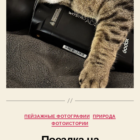
Рубрики
А
ПЕЙЗАЖНЫЕ ФОТОГРАФИИ
ПРИРОДА
в
ФОТОИСТОРИИ
т
Поездка на
о