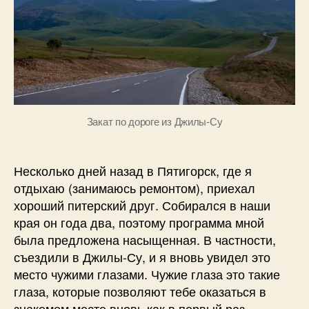
в
Закат по дороге из Джилы-Су
Несколько дней назад в Пятигорск, где я
отдыхаю (занимаюсь ремонтом), приехал
хороший питерский друг. Собирался в наши
края он года два, поэтому программа мной
была предложена насыщенная. В частности,
съездили в Джилы-Су, и я вновь увидел это
место чужими глазами. Чужие глаза это такие
глаза, которые позволяют тебе оказаться в
знакомом месте вновь как в первый раз.