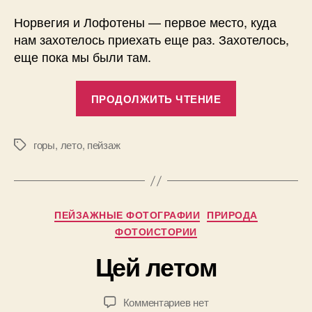
Норвегия и Лофотены — первое место, куда
нам захотелось приехать еще раз. Захотелось,
еще пока мы были там.
«Норвегия,
ПРОДОЛЖИТЬ ЧТЕНИЕ
Лофотены»
горы
,
лето
,
пейзаж
Метки
А
в
т
о
Рубрики
ПЕЙЗАЖНЫЕ ФОТОГРАФИИ
ПРИРОДА
р
1
ФОТОИСТОРИИ
:
8
П
Цей летом
.
а
0
в
1
е
Автор
Дата
к
Комментариев
нет
.
л
записи
записи