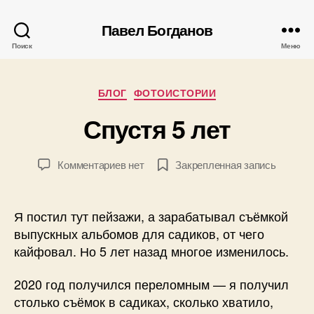
А
Павел Богданов
в
Поиск
Меню
т
о
р
1
Рубрики
БЛОГ
ФОТОИСТОРИИ
:
8
П
Спустя 5 лет
.
а
1
в
0
е
Автор
Дата
к
Комментариев
нет
Закрепленная запись
.
л
записи
записи
записи
2
Б
Спустя
0
о
5
2
Я постил тут пейзажи, а зарабатывал съёмкой
г
лет
5
выпускных альбомов для садиков, от чего
д
кайфовал. Но 5 лет назад многое изменилось.
а
н
о
2020 год получился переломным — я получил
в
столько съёмок в садиках, сколько хватило,