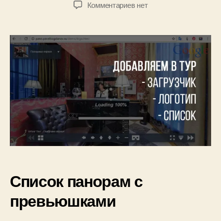
Автор
Дата
к
Комментариев
нет
.
л
записи
записи
записи
2
Б
Добавляем
0
о
в
1
г
3d
7
д
тур
а
список
н
панорам,
о
логотип,
в
загрузчик
Список панорам с
превьюшками