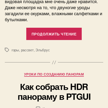
видовая площадка мне очень даже нравится.
Даже несмотря на то, что двуногие уроды
загадили ее окурками, влажными салфетками и
бутылками.
«Августовск
ПРОДОЛЖИТЬ ЧТЕНИЕ
плато
Шаджатмаз»
горы
,
рассвет
,
Эльбрус
Метки
А
в
т
Рубрики
УРОКИ ПО СОЗДАНИЮ ПАНОРАМ
о
р
1
Как собрать HDR
:
6
П
панораму в PTGUI
.
а
0
в
1
е
Автор
Дата