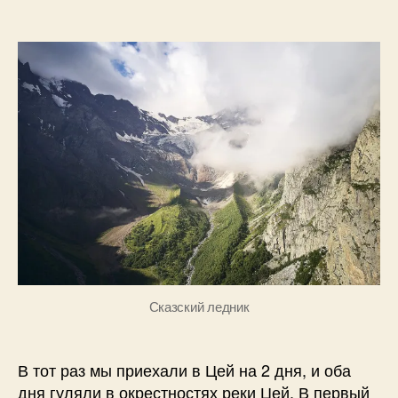
записи
2
Б
Цей
0
о
летом
2
г
0
д
а
н
о
в
Сказский ледник
В тот раз мы приехали в Цей на 2 дня, и оба
дня гуляли в окрестностях реки Цей. В первый