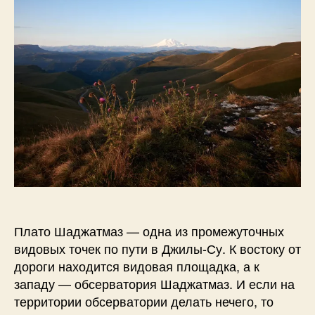
г
Шаджатмаз
0
д
а
н
о
в
Плато Шаджатмаз — одна из промежуточных
видовых точек по пути в Джилы-Су. К востоку от
дороги находится видовая площадка, а к
западу — обсерватория Шаджатмаз. И если на
территории обсерватории делать нечего, то