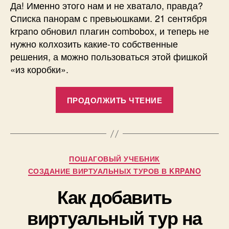
Да! Именно этого нам и не хватало, правда?
Списка панорам с превьюшками. 21 сентября
krpano обновил плагин combobox, и теперь не
нужно колхозить какие-то собственные
решения, а можно пользоваться этой фишкой
«из коробки».
«Добавляем
ПРОДОЛЖИТЬ ЧТЕНИЕ
в
3d
тур
список
Рубрики
А
ПОШАГОВЫЙ УЧЕБНИК
панорам,
в
СОЗДАНИЕ ВИРТУАЛЬНЫХ ТУРОВ В KRPANO
логотип,
т
Как добавить
загрузчик»
о
р
0
виртуальный тур на
:
2
П