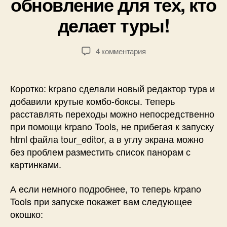
обновление для тех, кто
:
7
П
делает туры!
.
а
0
в
9
е
Автор
Дата
к
4 комментария
.
л
записи
записи
записи
2
Б
krpano
0
о
1.19.13
1
Коротко: krpano сделали новый редактор тура и
г
—
7
добавили крутые комбо-боксы. Теперь
д
важное
расставлять переходы можно непосредственно
а
обновление
н
при помощи krpano Tools, не прибегая к запуску
для
о
html файла tour_editor, а в углу экрана можно
тех,
в
без проблем разместить список панорам с
кто
делает
картинками.
туры!
А если немного подробнее, то теперь krpano
Tools при запуске покажет вам следующее
окошко: