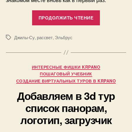
«Несколько
ПРОДОЛЖИТЬ ЧТЕНИЕ
слов
про
Джилы-
Джилы-Су
,
рассвет
,
Эльбрус
Метки
Су»
Рубрики
ИНТЕРЕСНЫЕ ФИШКИ KRPANO
А
ПОШАГОВЫЙ УЧЕБНИК
в
СОЗДАНИЕ ВИРТУАЛЬНЫХ ТУРОВ В KRPANO
т
Добавляем в 3d тур
о
р
1
список панорам,
:
1
П
логотип, загрузчик
.
а
1
в
0
е