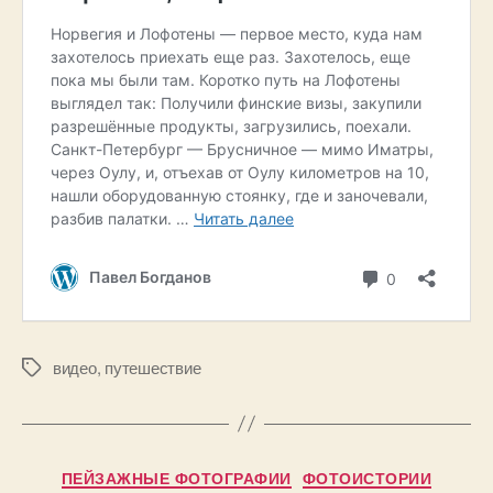
А
видео
,
путешествие
Метки
в
т
о
р
2
Рубрики
ПЕЙЗАЖНЫЕ ФОТОГРАФИИ
ФОТОИСТОРИИ
: