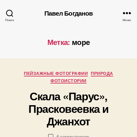
Павел Богданов
Поиск
Меню
Метка:
море
Рубрики
А
ПЕЙЗАЖНЫЕ ФОТОГРАФИИ
ПРИРОДА
в
ФОТОИСТОРИИ
т
Скала «Парус»,
о
р
1
Прасковеевка и
:
3
П
Джанхот
.
а
0
в
5
е
Автор
Дата
к
6 комментариев
.