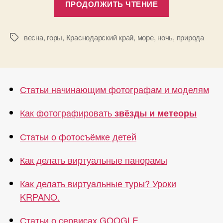
ПРОДОЛЖИТЬ ЧТЕНИЕ
«Парус»,
Прасковеевк
и
весна
,
горы
,
Краснодарский край
,
море
,
ночь
,
природа
Метки
Джанхот»
Статьи начинающим фотографам и моделям
Как фотографировать
звёзды и метеоры
Статьи о фотосъёмке детей
Как делать виртуальные панорамы
Как делать виртуальные туры? Уроки
KRPANO.
Статьи о сервисах GOOGLE