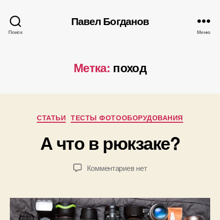
Павел Богданов
Поиск
Меню
Метка:
поход
А
в
т
о
р
0
Рубрики
СТАТЬИ
ТЕСТЫ ФОТООБОРУДОВАНИЯ
:
9
П
А что в рюкзаке?
.
а
0
в
6
е
Автор
Дата
к
Комментариев
нет
.
л
записи
записи
записи
2
Б
А
0
о
что
1
г
в
5
д