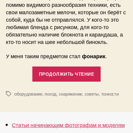
помимо видимого разнообразия техники, есть
свои малозаметные мелочи, которые он берёт с
собой, куда бы не отправлялся. У кого-то это
любимая бленда с рисунком, для кого-то
обязательно наличие блокнота и карандаша, а
кто-то носит на шее небольшой бинокль.
У меня таким предметом стал
.
фонарик
«А
ПРОДОЛЖИТЬ ЧТЕНИЕ
что
в
рюкзаке?»
оборудование
,
поход
,
снаряжение
,
советы
,
тонкости
Метки
Статьи начинающим фотографам и моделям