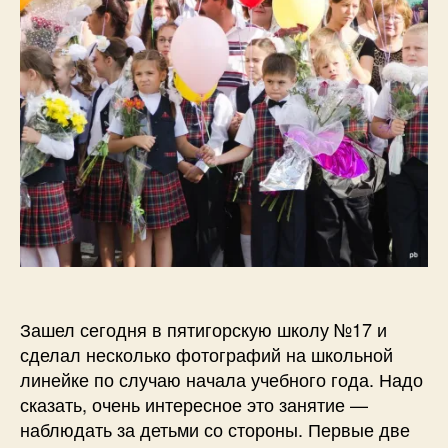
1
г
или
1
д
зачем
а
кончается
н
лето?
о
в
Зашел сегодня в пятигорскую школу №17 и
сделал несколько фотографий на школьной
линейке по случаю начала учебного года. Надо
сказать, очень интересное это занятие —
наблюдать за детьми со стороны. Первые две