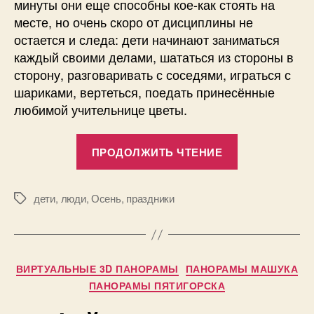
минуты они еще способны кое-как стоять на
месте, но очень скоро от дисциплины не
остается и следа: дети начинают заниматься
каждый своими делами, шататься из стороны в
сторону, разговаривать с соседями, играться с
шариками, вертеться, поедать принесённые
любимой учительнице цветы.
«Первое
ПРОДОЛЖИТЬ ЧТЕНИЕ
сентября,
или
зачем
дети
,
люди
,
Осень
,
праздники
Метки
кончается
лето?»
Рубрики
А
ВИРТУАЛЬНЫЕ 3D ПАНОРАМЫ
ПАНОРАМЫ МАШУКА
в
ПАНОРАМЫ ПЯТИГОРСКА
т