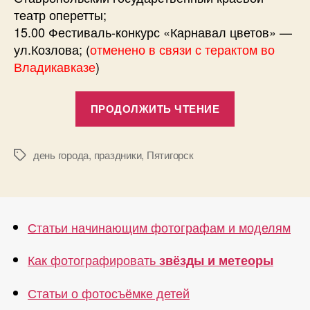
театр оперетты;
15.00 Фестиваль-конкурс «Карнавал цветов» —
ул.Козлова; (
отменено в связи с терактом во
Владикавказе
)
«Расписание
ПРОДОЛЖИТЬ ЧТЕНИЕ
торжеств,
посвященны
230-
день города
,
праздники
,
Пятигорск
Метки
летию
города
Пятигорска»
Статьи начинающим фотографам и моделям
Как фотографировать
звёзды и метеоры
Статьи о фотосъёмке детей