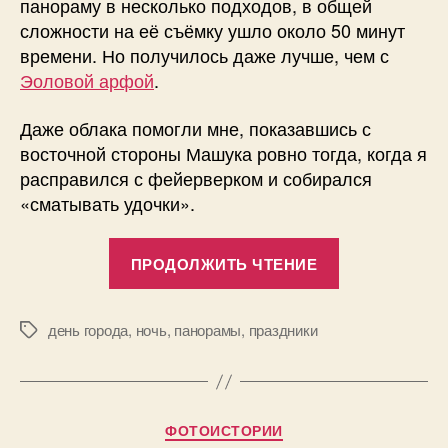
панораму в несколько подходов, в общей
сложности на её съёмку ушло около 50 минут
времени. Но получилось даже лучше, чем с
Эоловой арфой
.
Даже облака помогли мне, показавшись с
восточной стороны Машука ровно тогда, когда я
расправился с фейерверком и собирался
«сматывать удочки».
«Фейерверк
ПРОДОЛЖИТЬ ЧТЕНИЕ
в
день
города
день города
,
ночь
,
панорамы
,
праздники
Метки
Пятигорска
–
сферическая
Рубрики
ФОТОИСТОРИИ
панорама»
А