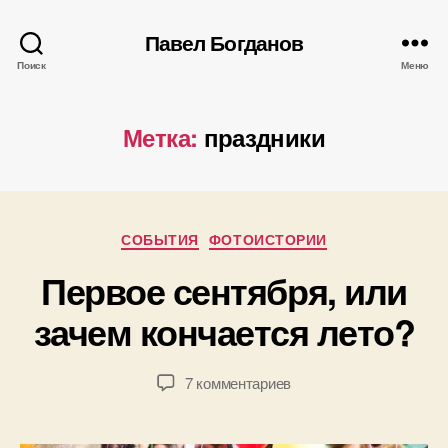
Павел Богданов
Поиск
Меню
Метка:
праздники
А
в
т
Рубрики
СОБЫТИЯ
ФОТОИСТОРИИ
о
р
0
Первое сентября, или
:
1
П
зачем кончается лето?
.
а
0
в
9
е
Автор
Дата
к
7 комментариев
.
л
записи
записи
записи
2
Б
Первое
0
о
сентября,