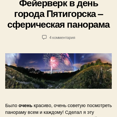
Фейерверк в день
о
р
1
города Пятигорска –
:
5
П
сферическая панорама
.
а
0
в
9
е
Автор
Дата
к
4 комментария
.
л
записи
записи
записи
2
Б
Фейерверк
0
о
в
1
г
день
0
д
города
а
Пятигорска
н
–
о
сферическая
в
панорама
Было
красиво, очень советую посмотреть
очень
панораму всем и каждому! Сделал я эту