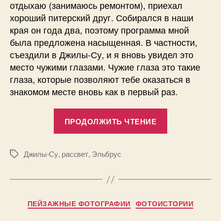
отдыхаю (занимаюсь ремонтом), приехал
хороший питерский друг. Собирался в наши
края он года два, поэтому программа мной
была предложена насыщенная. В частности,
съездили в Джилы-Су, и я вновь увидел это
место чужими глазами. Чужие глаза это такие
глаза, которые позволяют тебе оказаться в
знакомом месте вновь как в первый раз.
«Несколько
ПРОДОЛЖИТЬ ЧТЕНИЕ
слов
про
Джилы-
Джилы-Су
,
рассвет
,
Эльбрус
Метки
Су»
А
в
т
Рубрики
ПЕЙЗАЖНЫЕ ФОТОГРАФИИ
о
ФОТОИСТОРИИ
р
1