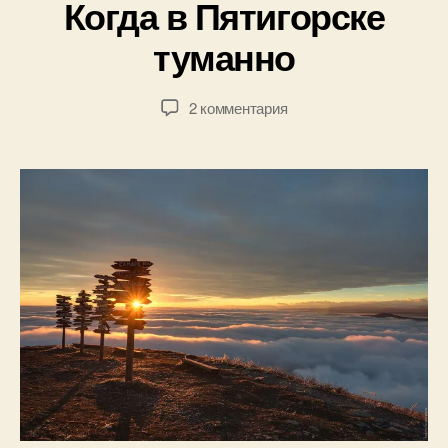
Когда в Пятигорске
:
7
П
туманно
.
а
0
в
1
е
Автор
Дата
к
2 комментария
.
л
записи
записи
записи
2
Б
Когда
0
о
в
1
г
Пятигорске
5
д
туманно
а
н
о
в