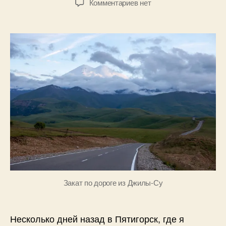
к
Комментариев
нет
.
л
записи
записи
записи
2
Б
Несколько
0
о
слов
1
г
про
8
д
Джилы-
а
Су
н
о
в
Закат по дороге из Джилы-Су
Несколько дней назад в Пятигорск, где я