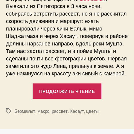
Выехали из Пятигорска в 3 часа ночи,
собираясь встретить рассвет, но я не рассчитал
скорость движения и маршрут: ехать
планировали через Кичи-Балык, мимо
Шаджатмаза и через Хасаут, повернув в районе
Долины нарзанов направо, вдоль реки Мушта.
Там нас застал рассвет, и в пойме Мушты и
сделаны почти все фотографии цветов. Первая
заметила это чудо Лена, прильнув к земле. А я
уже накинулся на красоту аки сивый с камерой.
«Утренняя
ПРОДОЛЖИТЬ ЧТЕНИЕ
роса
—
30
Бермамыт
,
макро
,
рассвет
,
Хасаут
,
цветы
Метки
фотографий
цветов