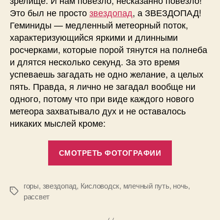
зрелище. И нам повезло, несказанно повезло!
Это был не просто
звездопад
, а ЗВЕЗДОПАД!
Геминиды — медленный метеорный поток,
характеризующийся яркими и длинными
росчерками, которые порой тянутся на полнеба
и длятся несколько секунд. За это время
успеваешь загадать не одно желание, а целых
пять. Правда, я лично не загадал вообще ни
одного, потому что при виде каждого нового
метеора захватывало дух и не оставалось
никаких мыслей кроме:
«Поездка
СМОТРЕТЬ ФОТОГРАФИИ
за
желаниями.
Звездопад
горы
,
звездопад
,
Кисловодск
,
млечный путь
,
ночь
,
Метки
рассвет
Геминиды
на