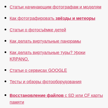
недалеко
Статьи начинающим фотографам и моделям
от
пос.
Как фотографировать
звёзды и метеоры
Хасаут»
Статьи о фотосъёмке детей
Как делать виртуальные панорамы
Как делать виртуальные туры? Уроки
KRPANO.
Статьи о сервисах GOOGLE
Тесты и обзоры фотооборудования
с SD или CF карты
Восстановление файлов
памяти