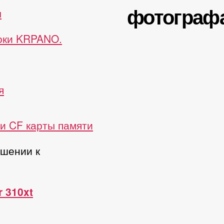
фотограф
ы
роки KRPANO.
я
и CF карты памяти
ошении к
r 310xt