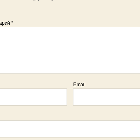
арий
*
Email