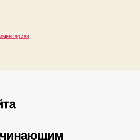
омментариев
.
йта
ачинающим