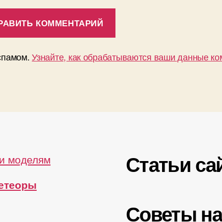
 спамом.
Узнайте, как обрабатываются ваши данные к
Статьи са
и моделям
метеоры
Советы н