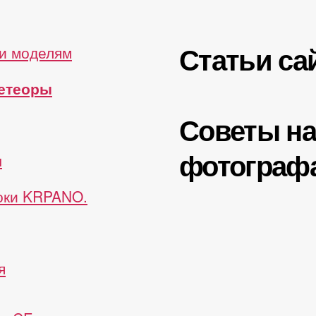
Статьи са
и моделям
метеоры
Советы н
фотограф
ы
роки KRPANO.
я