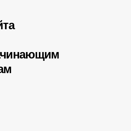
йта
ачинающим
ам