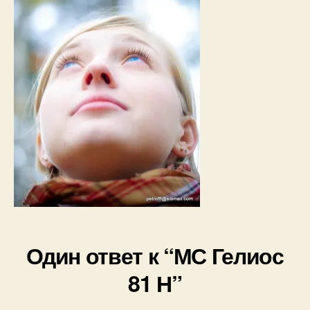
Один ответ к “МС Гелиос
81 Н”