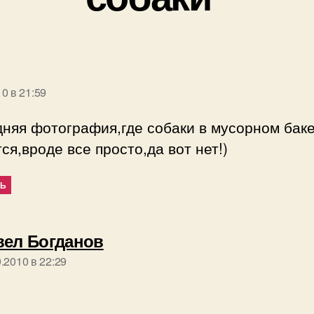
ишет:
10 в 21:59
няя фотография,где собаки в мусорном бак
ся,вроде все просто,да вот нет!)
ТЬ
пишет:
вел Богданов
.2010 в 22:29