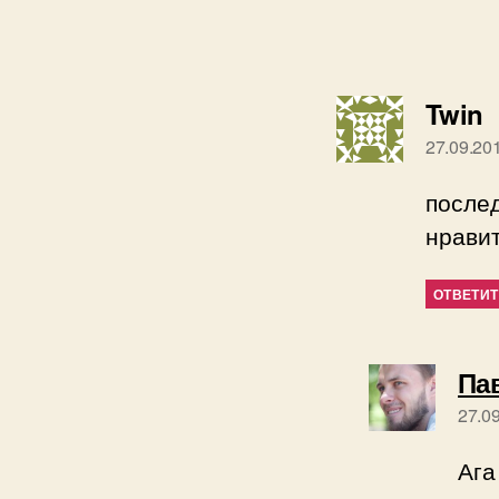
п
Twin
27.09.20
послед
нравит
ОТВЕТИ
Па
27.09
Ага