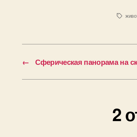
живо
Метки
←
Сферическая панорама на с
2 о