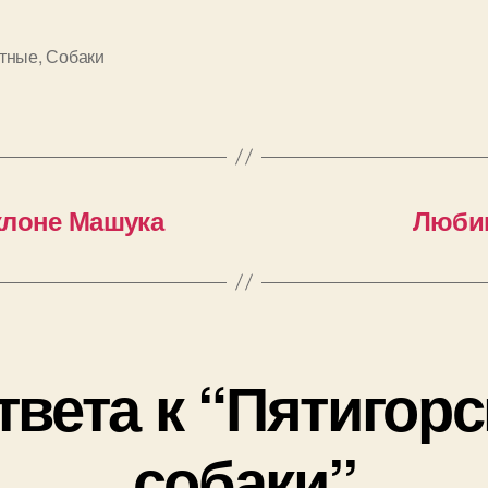
тные
,
Собаки
клоне Машука
Люби
твета к “Пятигор
собаки”