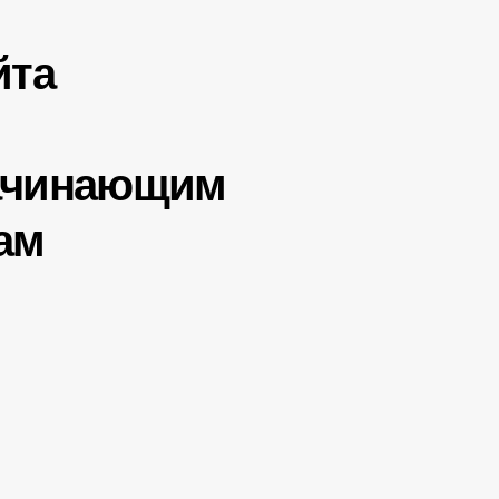
йта
ачинающим
ам