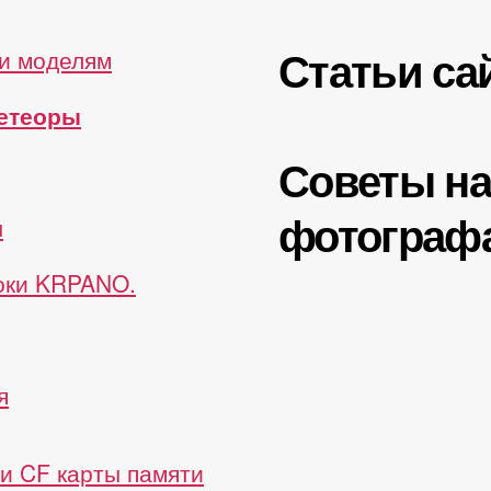
Статьи са
и моделям
метеоры
Советы н
фотограф
ы
роки KRPANO.
я
и CF карты памяти