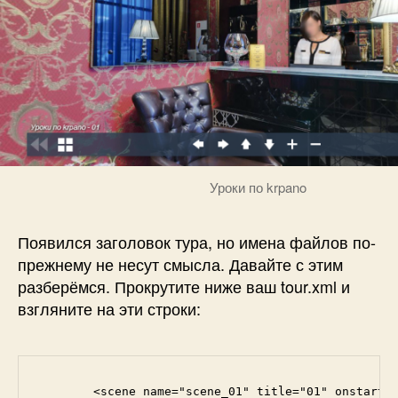
Уроки по krpano
Появился заголовок тура, но имена файлов по-
прежнему не несут смысла. Давайте с этим
разберёмся. Прокрутите ниже ваш tour.xml и
взгляните на эти строки:
	<scene name="scene_01" title="01" onstart="" thumburl="panos/01.tiles/thumb.jpg" lat="" lng="" heading="">
