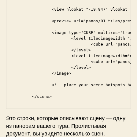
		<view hlookat="-19.947" vlookat="-0.556" fovtype="MFOV" fov="102.887" maxpixelzoom="2.0" fovmin="70" fovmax="140" limitview="auto" />

		<preview url="panos/01.tiles/preview.jpg" />

		<image type="CUBE" multires="true" tilesize="512">

			<level tiledimagewidth="1280" tiledimageheight="1280">

				<cube url="panos/01.tiles/%s/l2/%v/l2_%s_%v_%h.jpg" />

			</level>

			<level tiledimagewidth="640" tiledimageheight="640">

				<cube url="panos/01.tiles/%s/l1/%v/l1_%s_%v_%h.jpg" />

			</level>

		</image>

		<!-- place your scene hotspots here -->

	</scene>
Это строки, которые описывают сцену — одну
из панорам вашего тура. Пролистывая
документ, вы увидите несколько сцен.