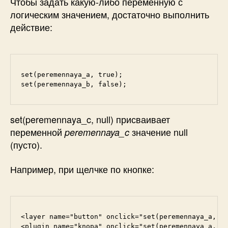
Чтобы задать какую-либо переменную с
логическим значением, достаточно выполнить
действие:
set(peremennaya_a, true);

set(peremennaya_c, null)
присваивает
переменной
значение null
peremennaya_c
(пусто).
Например, при щелчке по кнопке:
<layer name="button" onclick="set(peremennaya_a, tr
<plugin name="knopa" onclick="set(peremennaya_a, f