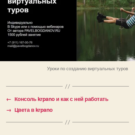
Уроки по созданию виртуальных туров
←
Консоль krpano и как с ней работать
→
Цвета в krpano