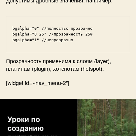
bgalpha="0" //полностью прозрачно

bgalpha="0.25" //прозрачность 25%

bgalpha="1" //непрозрачно
Прозрачность применима к слоям (layer),
плагинам (plugin), хотспотам (hotspot).
[widget id=»nav_menu-2″]