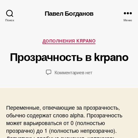
А
Павел Богданов
в
Поиск
Меню
т
о
р
1
Рубрики
ДОПОЛНЕНИЯ KRPANO
:
1
П
Прозрачность в krpano
.
а
1
в
2
е
Автор
Дата
к
Комментариев
нет
.
л
записи
записи
записи
2
Б
Прозрачность
0
о
в
1
г
krpano
5
д
Переменные, отвечающие за прозрачность,
а
обычно содержат слово alpha. Прозрачность
н
может варьироваться от 0 (полностью
о
прозрачно) до 1 (полностью непрозрачно).
в
Допустимы дробные значения, например: