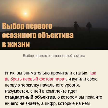
объектива
а
в
н
вашей
о
жизни
в
Выбор первого осознанного объектива
Итак, вы внимательно прочитали статью,
как
выбрать первый фотоаппарат
, и купили свою
первую зеркалку начального уровня.
Разумеется, с ней в комплекте идет
, о котором вы пока что
стандартный объектив
ничего не знаете, а цифр, которые на нем