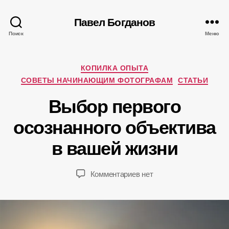
Павел Богданов
Поиск
Меню
Рубрики
А
КОПИЛКА ОПЫТА
в
СОВЕТЫ НАЧИНАЮЩИМ ФОТОГРАФАМ
СТАТЬИ
т
Выбор первого
о
р
0
осознанного объектива
:
6
П
в вашей жизни
.
а
1
в
2
е
Автор
Дата
к
Комментариев
нет
.
л
записи
записи
записи
2
Б
Выбор
0
о
первого
1
г
осознанного
5
д