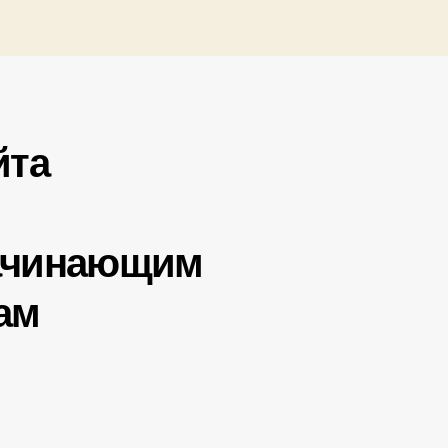
йта
ачинающим
ам