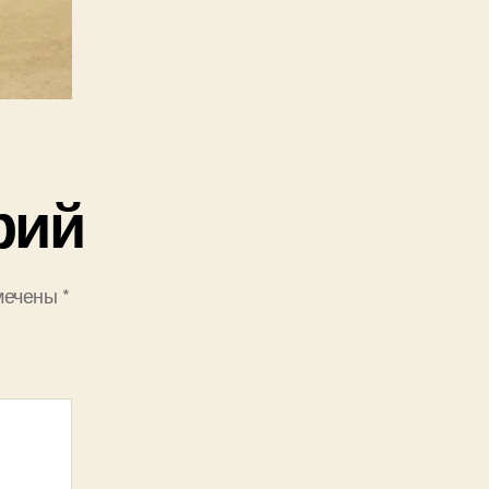
рий
мечены
*