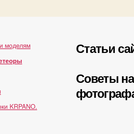
Статьи са
и моделям
метеоры
Советы н
фотограф
ы
роки KRPANO.