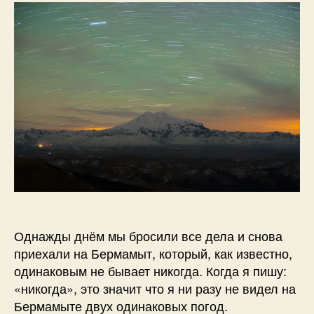
полярное
1
г
прекрасное
3
д
зелёное
а
н
о
в
Однажды днём мы бросили все дела и снова
приехали на Бермамыт, который, как известно,
одинаковым не бывает никогда. Когда я пишу:
«никогда», это значит что я ни разу не видел на
Бермамыте двух одинаковых погод.