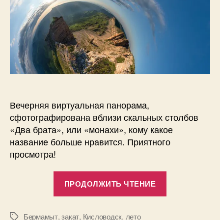
а
Большом
н
Бермамыте
о
в
Вечерняя виртуальная панорама,
сфотографирована вблизи скальных столбов
«Два брата», или «монахи», кому какое
название больше нравится. Приятного
просмотра!
«Виртуальна
ПРОДОЛЖИТЬ ЧТЕНИЕ
панорама
заката
на
Бермамыт
,
закат
,
Кисловодск
,
лето
Метки