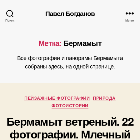
Павел Богданов
Поиск
Меню
Метка:
Бермамыт
Все фотографии и панорамы Бермамыта
собраны здесь, на одной странице.
Рубрики
А
ПЕЙЗАЖНЫЕ ФОТОГРАФИИ
ПРИРОДА
в
ФОТОИСТОРИИ
т
Бермамыт ветреный. 22
о
р
1
фотографии. Млечный
:
3
П