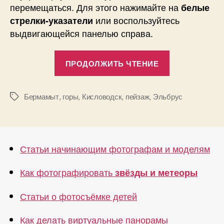
перемещаться. Для этого нажимайте на
белые
или воспользуйтесь
стрелки-указатели
выдвигающейся панелью справа.
«Четыре
ПРОДОЛЖИТЬ ЧТЕНИЕ
сферические
панорамы
плато
Бермамыт
,
горы
,
Кисловодск
,
пейзаж
,
Эльбрус
Метки
Бермамыт»
Статьи начинающим фотографам и моделям
Как фотографировать
звёзды и метеоры
Статьи о фотосъёмке детей
Как делать виртуальные панорамы