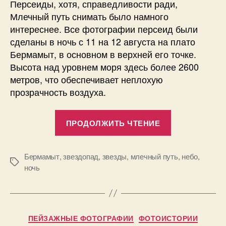
Персеиды, хотя, справедливости ради,
Млечный путь снимать было намного
интереснее. Все фотографии персеид были
сделаны в ночь с 11 на 12 августа на плато
Бермамыт, в основном в верхней его точке.
Высота над уровнем моря здесь более 2600
метров, что обеспечивает неплохую
прозрачность воздуха.
«Звездопад
ПРОДОЛЖИТЬ ЧТЕНИЕ
на
Бермамыте.
Персеиды
Бермамыт
,
звездопад
,
звезды
,
млечный путь
,
небо
,
Метки
ночь
и
Млечный
путь.»
А
Рубрики
в
ПЕЙЗАЖНЫЕ ФОТОГРАФИИ
ФОТОИСТОРИИ