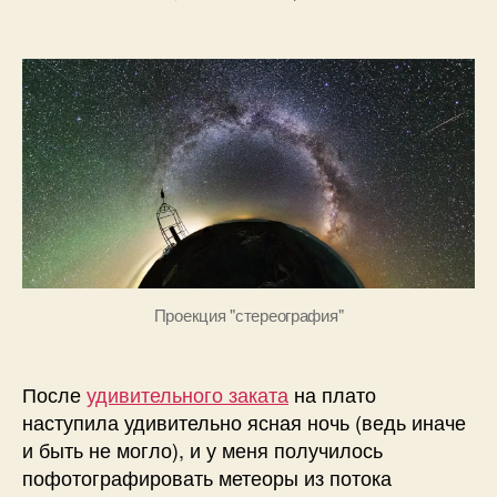
л
записи
записи
записи
2
Б
Звездопад
0
о
на
1
г
Бермамыте.
3
д
Персеиды
а
и
н
Млечный
о
путь.
в
Проекция "стереография"
После
удивительного заката
на плато
наступила удивительно ясная ночь (ведь иначе
и быть не могло), и у меня получилось
пофотографировать метеоры из потока