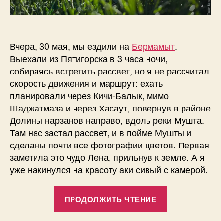
Вчера, 30 мая, мы ездили на
Бермамыт
.
Выехали из Пятигорска в 3 часа ночи,
собираясь встретить рассвет, но я не рассчитал
скорость движения и маршрут: ехать
планировали через Кичи-Балык, мимо
Шаджатмаза и через Хасаут, повернув в районе
Долины нарзанов направо, вдоль реки Мушта.
Там нас застал рассвет, и в пойме Мушты и
сделаны почти все фотографии цветов. Первая
заметила это чудо Лена, прильнув к земле. А я
уже накинулся на красоту аки сивый с камерой.
«Утренняя
ПРОДОЛЖИТЬ ЧТЕНИЕ
роса
—