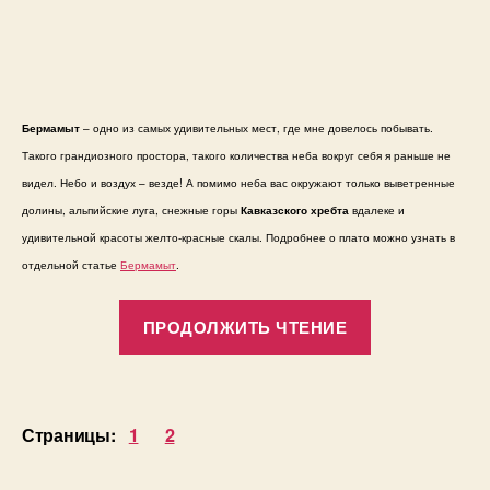
Бермамыт
– одно из самых удивительных мест, где мне довелось побывать.
Такого грандиозного простора, такого количества неба вокруг себя я раньше не
видел. Небо и воздух – везде! А помимо неба вас окружают только выветренные
долины, альпийские луга, снежные горы
Кавказского хребта
вдалеке и
удивительной красоты желто-красные скалы. Подробнее о плато можно узнать в
отдельной статье
Бермамыт
.
«44
ПРОДОЛЖИТЬ ЧТЕНИЕ
фотографии
Бермамыта»
Страницы:
1
2