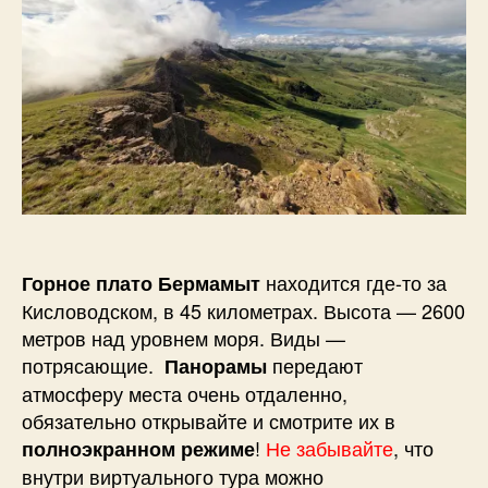
Бермамыт
н
о
в
находится где-то за
Горное плато Бермамыт
Кисловодском, в 45 километрах. Высота — 2600
метров над уровнем моря. Виды —
потрясающие.
передают
Панорамы
атмосферу места очень отдаленно,
обязательно открывайте и смотрите их в
!
Не забывайте
, что
полноэкранном режиме
внутри виртуального тура можно