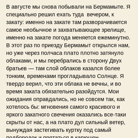
В августе мы снова побывали на Бермамыте. Я
специально решил ехать туда вечером, к
закату: именно на закате там разворачивается
самое необычное и захватывающее зрелище,
именно на закате погода меняется ежеминутно.
В этот раз по приезду Бермамыт открылся нам,
но уже через полчаса плато плотно затянуло
облаками, и мы перебрались в сторону Двух
братьев — там слой облаков казался более
тонким, временами прогладывало Солнце. Я
твердо верил, что эти облака не вечны, и во
время заката обязательно разойдутся. Мои
ожидания оправдались, но не совсем так, как
хотелось бы: мгновения самого красивого и
яркого закатного свечения оказались все-таки
скрыты от нас, а на плато дул сильный ветер,
вынуждая застегивать куртку под самый
подбородок и прятаться в капюшон.