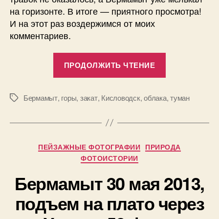
на горизонте. В итоге — приятного просмотра!
И на этот раз воздержимся от моих
комментариев.
«Закат
ПРОДОЛЖИТЬ ЧТЕНИЕ
на
Большом
Бермамыте.
Бермамыт
,
горы
,
закат
,
Кисловодск
,
облака
,
туман
Метки
36
фотографий.
Рубрики
А
ПЕЙЗАЖНЫЕ ФОТОГРАФИИ
ПРИРОДА
в
ФОТОИСТОРИИ
т
Бермамыт 30 мая 2013,
о
р
1
подъем на плато через
:
1
П
.