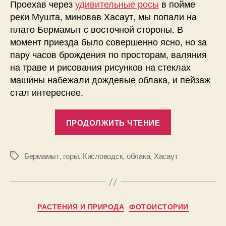
Проехав через
удивительные росы
в пойме
реки Мушта, миновав Хасаут, мы попали на
плато Бермамыт с восточной стороны. В
момент приезда было совершенно ясно, но за
пару часов брождения по просторам, валяния
на траве и рисования рисунков на стеклах
машины набежали дождевые облака, и пейзаж
стал интереснее.
«Бермамыт
ПРОДОЛЖИТЬ ЧТЕНИЕ
30
мая
2013,
Бермамыт
,
горы
,
Кисловодск
,
облака
,
Хасаут
Метки
подъем
на
А
плато
Рубрики
в
РАСТЕНИЯ И ПРИРОДА
ФОТОИСТОРИИ
через
т
Хасаут,