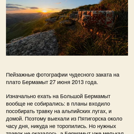
фотографий.
о
в
Пейзажные фотографии чудесного заката на
плато Бермамыт 27 июня 2013 года.
Изначально ехать на Большой Бермамыт
вообще не собирались: в планы входило
пособирать травку на альпийских лугах, и
домой. Поэтому выехали из Пятигорска около
часу дня, никуда не торопились. Но нужных
травок не оказалось, а Бермамыт уже мелькал