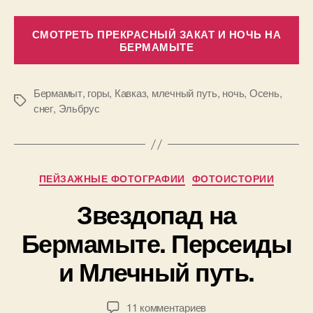
«П
СМОТРЕТЬ ПРЕКРАСНЫЙ ЗАКАТ И НОЧЬ НА
по
БЕРМАМЫТЕ
пр
зе
Бермамыт
,
горы
,
Кавказ
,
млечный путь
,
ночь
,
Осень
,
Метки
снег
,
Эльбрус
А
Рубрики
в
ПЕЙЗАЖНЫЕ ФОТОГРАФИИ
ФОТОИСТОРИИ
т
Звездопад на
о
р
1
Бермамыте. Персеиды
:
3
П
и Млечный путь.
.
а
0
в
8
е
Автор
Дата
к
11 комментариев
.