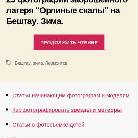
лагеря “Орлиные скалы” на
Бештау. Зима.
«Лагерь
ПРОДОЛЖИТЬ ЧТЕНИЕ
“Орлин
скалы”
Бештау
,
зима
,
Лермонтов
Метки
в
Лермон
Статьи начинающим фотографам и моделям
Как фотографировать
звёзды и метеоры
Статьи о фотосъёмке детей