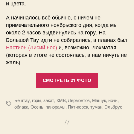
и цвета.
А начиналось всё обычно, с ничем не
примечательного ноябрьского дня, когда мы
около 2 часов выдвинулись на гору. На
Большой Тау идти не собирались, в планах был
Бастион (Лисий нос)
и, возможно, Лохматая
(которая в итоге не состоялась, а нам ничуть не
жаль).
«Осенний
СМОТРЕТЬ 21 ФОТО
Бештау,
туманные
города
Бештау
,
горы
,
закат
,
КМВ
,
Лермонтов
,
Машук
,
ночь
,
Метки
облака
,
Осень
,
панорамы
,
Пятигорск
,
туман
,
Эльбрус
и
Млечный
путь.
21