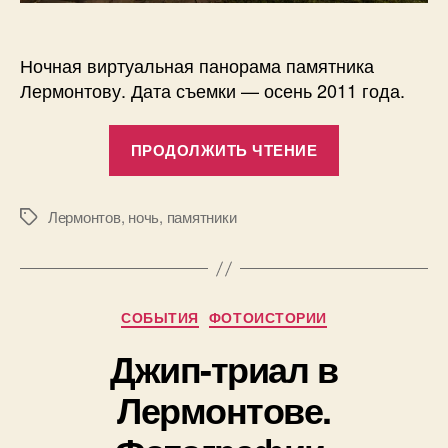
Ночная виртуальная панорама памятника
Лермонтову. Дата съемки — осень 2011 года.
«Памятник
ПРОДОЛЖИТЬ ЧТЕНИЕ
М.Ю.
Лермонтову
в
Лермонтов
,
ночь
,
памятники
Метки
Пятигорске»
А
Рубрики
в
СОБЫТИЯ
ФОТОИСТОРИИ
т
Джип-триал в
о
р
0
Лермонтове.
:
9
П
.
а