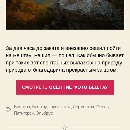
За два часа до заката я внезапно решил пойти
на Бештау. Решил — пошел. Как обычно бывает
при таких вот спонтанных вылазках на природу,
природа отблагодарила прекрасным закатом.
«17
СМОТРЕТЬ ОСЕННИЕ ФОТО БЕШТАУ
фотог
заката
на
Бастион
,
Бештау
,
горы
,
закат
,
Лермонтов
,
Осень
,
Метки
Пятигорск
,
Эльбрус
Бешта
Лисий