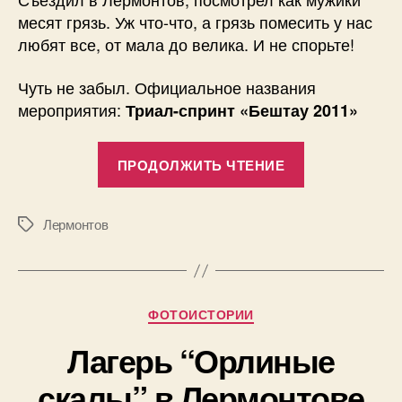
месят грязь. Уж что-что, а грязь помесить у нас
любят все, от мала до велика. И не спорьте!
Чуть не забыл. Официальное названия
мероприятия:
Триал-спринт «Бештау 2011»
«Джип-
ПРОДОЛЖИТЬ ЧТЕНИЕ
триал
в
Лермонтове
Лермонтов
Метки
Фотографии
А
в
т
Рубрики
ФОТОИСТОРИИ
о
р
1
Лагерь “Орлиные
:
4
П
скалы” в Лермонтове
.
а