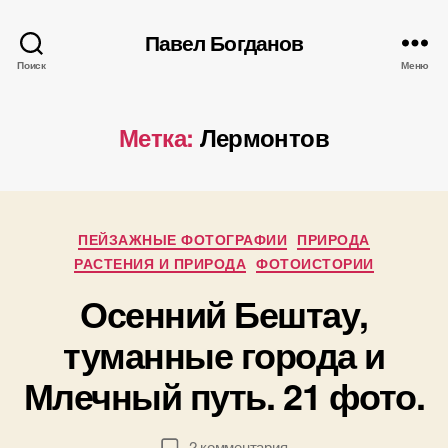
Павел Богданов
Поиск
Меню
Метка:
Лермонтов
Рубрики
А
ПЕЙЗАЖНЫЕ ФОТОГРАФИИ
ПРИРОДА
в
РАСТЕНИЯ И ПРИРОДА
ФОТОИСТОРИИ
т
Осенний Бештау,
о
р
0
туманные города и
:
4
П
Млечный путь. 21 фото.
.
а
1
в
1
е
Автор
Дата
к
2 комментария
.