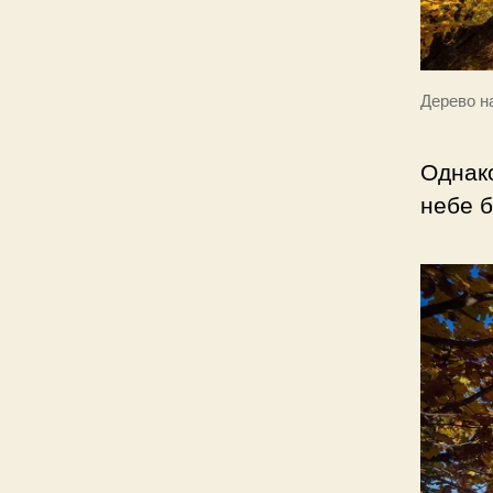
Дерево н
Однако
небе б