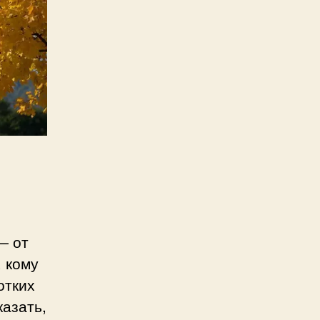
— от
, кому
отких
казать,