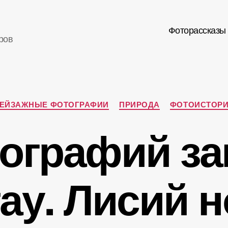
Фоторассказы
ров
Рубрики
ЕЙЗАЖНЫЕ ФОТОГРАФИИ
ПРИРОДА
ФОТОИСТОР
ографий за
у. Лисий н
А
в
т
о
р