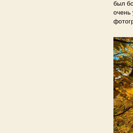
был бо
очень
фотог