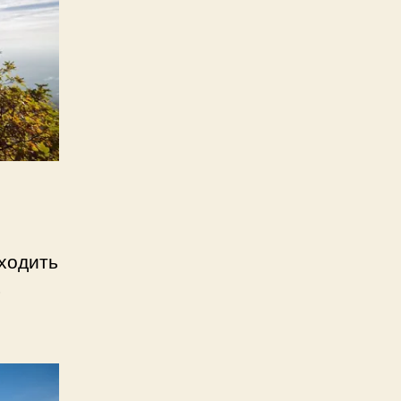
ходить
ь