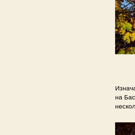
Изнача
на Бас
нескол