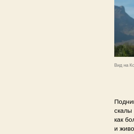
Вид на К
Подни
скалы 
как бо
и живо