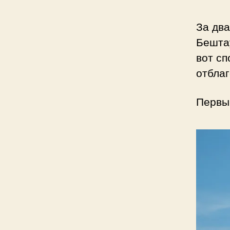
За два
Бешта
вот сп
отбла
Первый