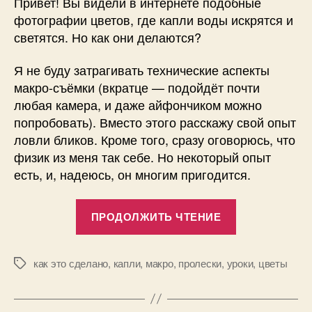
Привет! Вы видели в интернете подобные
фотографии цветов, где капли воды искрятся и
светятся. Но как они делаются?
Я не буду затрагивать технические аспекты
макро-съёмки (вкратце — подойдёт почти
любая камера, и даже айфончиком можно
попробовать). Вместо этого расскажу свой опыт
ловли бликов. Кроме того, сразу оговорюсь, что
физик из меня так себе. Но некоторый опыт
есть, и, надеюсь, он многим пригодится.
«Как
ПРОДОЛЖИТЬ ЧТЕНИЕ
красиво
сфотографи
капли
как это сделано
,
капли
,
макро
,
пролески
,
уроки
,
цветы
Метки
воды
на