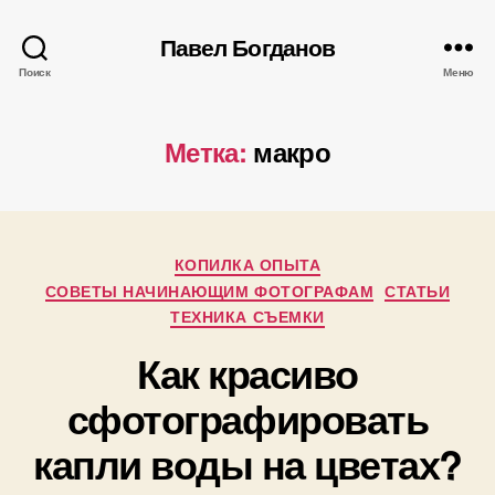
Павел Богданов
Поиск
Меню
Метка:
макро
Рубрики
КОПИЛКА ОПЫТА
А
СОВЕТЫ НАЧИНАЮЩИМ ФОТОГРАФАМ
СТАТЬИ
в
ТЕХНИКА СЪЕМКИ
т
Как красиво
о
р
1
сфотографировать
:
9
П
капли воды на цветах?
.
а
0
в