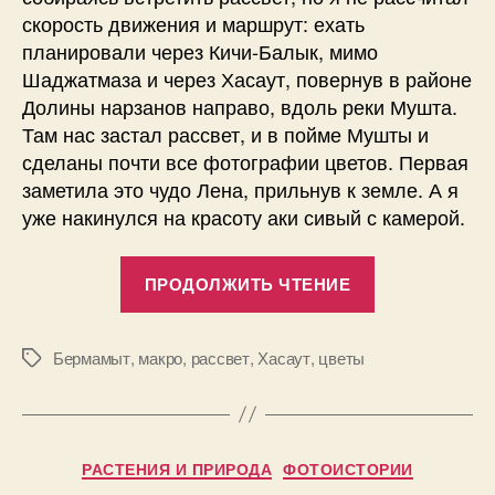
скорость движения и маршрут: ехать
планировали через Кичи-Балык, мимо
Шаджатмаза и через Хасаут, повернув в районе
Долины нарзанов направо, вдоль реки Мушта.
Там нас застал рассвет, и в пойме Мушты и
сделаны почти все фотографии цветов. Первая
заметила это чудо Лена, прильнув к земле. А я
уже накинулся на красоту аки сивый с камерой.
«Утренняя
ПРОДОЛЖИТЬ ЧТЕНИЕ
роса
—
30
Бермамыт
,
макро
,
рассвет
,
Хасаут
,
цветы
Метки
фотографий
А
цветов
в
т
недалеко
Рубрики
РАСТЕНИЯ И ПРИРОДА
ФОТОИСТОРИИ
о
от
р