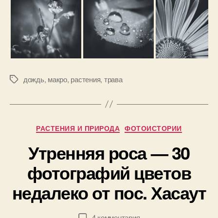
дождь
,
макро
,
растения
,
трава
Метки
А
Рубрики
в
РАСТЕНИЯ И ПРИРОДА
ФОТОИСТОРИИ
т
Утренняя роса — 30
о
р
3
фотографий цветов
:
1
П
недалеко от пос. Хасаут
.
а
0
в
5
е
Автор
Дата
к
4 комментария
.