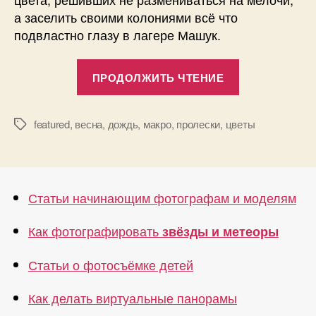
а заселить своими колониями всё что
подвластно глазу в лагере Машук.
«Пролески
ПРОДОЛЖИТЬ ЧТЕНИЕ
под
дождем
—
featured
,
весна
,
дождь
,
макро
,
пролески
,
цветы
Метки
фотографии
Статьи начинающим фотографам и моделям
Как фотографировать
звёзды и метеоры
Статьи о фотосъёмке детей
Как делать виртуальные панорамы