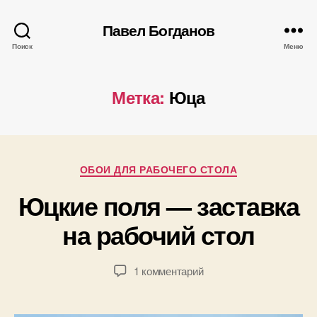
Павел Богданов
Поиск
Меню
Метка:
Юца
А
в
т
Рубрики
ОБОИ ДЛЯ РАБОЧЕГО СТОЛА
о
р
1
Юцкие поля — заставка
:
3
П
на рабочий стол
.
а
0
в
5
е
Автор
Дата
к
1 комментарий
.
л
записи
записи
записи
2
Б
Юцкие
0
о
поля