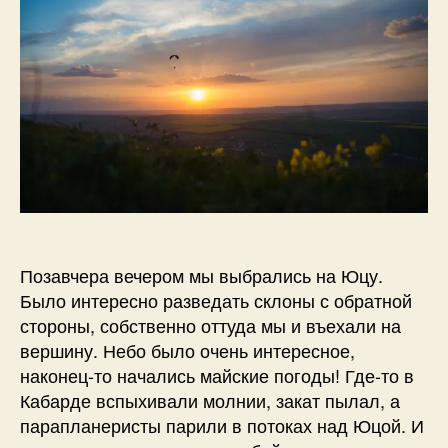
а
—
н
фотографии
о
в
Позавчера вечером мы выбрались на Юцу.
Было интересно разведать склоны с обратной
стороны, собственно оттуда мы и въехали на
вершину. Небо было очень интересное,
наконец-то начались майские погоды! Где-то в
Кабарде вспыхивали молнии, закат пылал, а
парапланеристы парили в потоках над Юцой. И