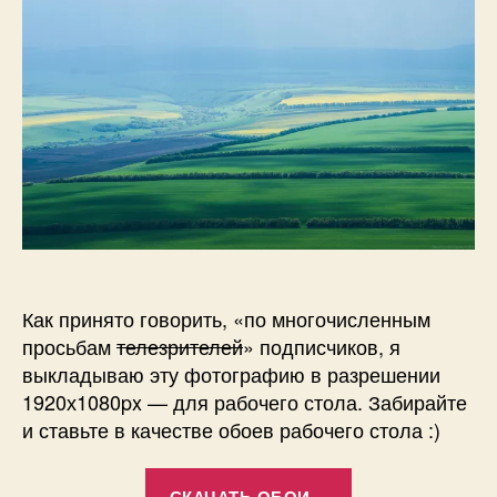
1
г
—
4
д
заставка
а
на
н
рабочий
о
стол
в
Как принято говорить, «по многочисленным
просьбам
телезрителей
» подписчиков, я
выкладываю эту фотографию в разрешении
1920х1080px — для рабочего стола. Забирайте
и ставьте в качестве обоев рабочего стола :)
«Юцкие
СКАЧАТЬ ОБОИ…