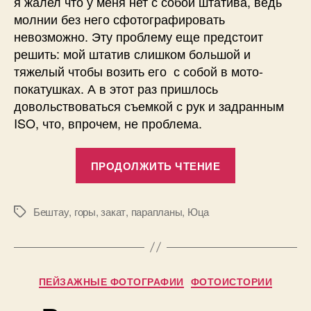
я жалел что у меня нет с собой штатива, ведь
молнии без него сфотографировать
невозможно. Эту проблему еще предстоит
решить: мой штатив слишком большой и
тяжелый чтобы возить его с собой в мото-
покатушках. А в этот раз пришлось
довольствоваться съемкой с рук и задранным
ISO, что, впрочем, не проблема.
«Один
ПРОДОЛЖИТЬ ЧТЕНИЕ
закат
на
Юце
Бештау
,
горы
,
закат
,
парапланы
,
Юца
Метки
—
А
фотографии
в
т
Рубрики
ПЕЙЗАЖНЫЕ ФОТОГРАФИИ
о
ФОТОИСТОРИИ
р
0