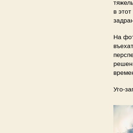
тяжелы
в этот
задран
На фо
въеха
перспе
решен
времен
Уго-з