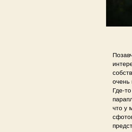
Позав
интере
собств
очень 
Где-то
парапл
что у 
сфото
предс