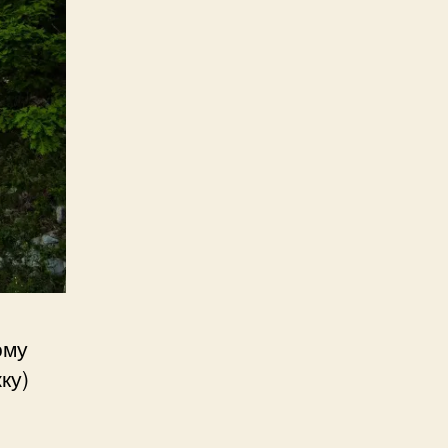
ому
ку)