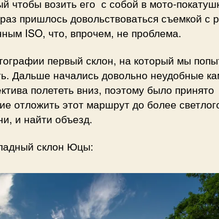
й чтобы возить его с собой в мото-покатушк
 раз пришлось довольствоваться съемкой с р
ным ISO, что, впрочем, не проблема.
тографии первый склон, на который мы попы
ть. Дальше начались довольно неудобные ка
ктива полететь вниз, поэтому было принято
ие отложить этот маршрут до более светлог
и, и найти объезд.
ападный склон Юцы: