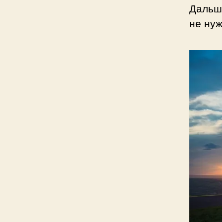
Дальш
не ну