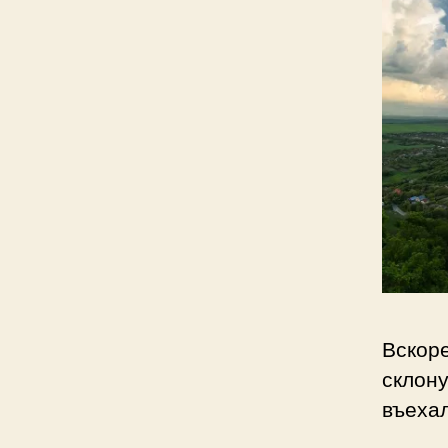
Вскоре
склону
въеха