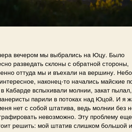
чера вечером мы выбрались на Юцу. Было
сно разведать склоны с обратной стороны,
енно оттуда мы и въехали на вершину. Неб
интересное, наконец-то начались майские п
 в Кабарде вспыхивали молнии, закат пылал,
анеристы парили в потоках над Юцой. И я 
меня нет с собой штатива, ведь молнии без н
графировать невозможно. Эту проблему еще
тоит решить: мой штатив слишком большой 