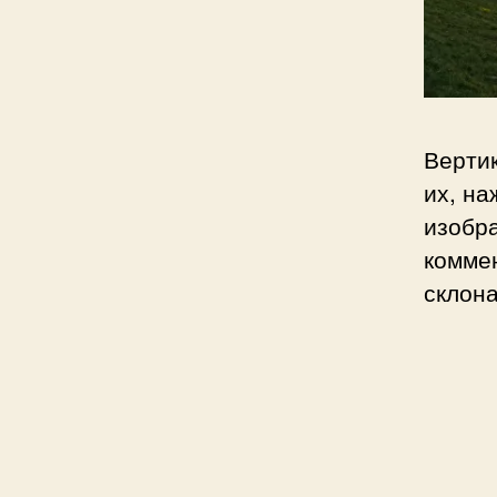
Верти
их, на
изобр
коммен
склон