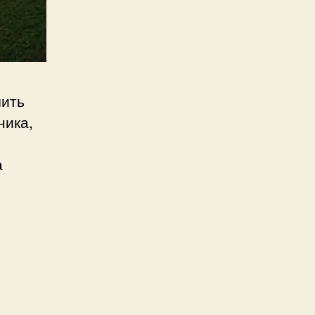
чить
ника,
а