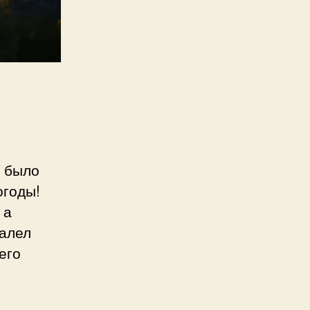
о было
огоды!
 а
жалел
его
и