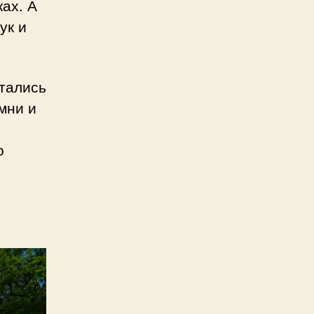
ах. А
ук и
тались
мни и
о