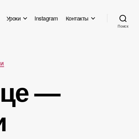
Уроки
Instagram
Контакты
Поиск
ИИ
Юце —
и