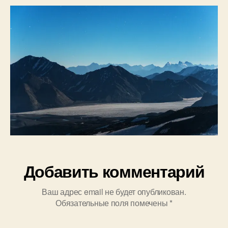
д
Балыксу
а
баши,
н
перевал
о
Балык
в
Добавить комментарий
Ваш адрес email не будет опубликован.
Обязательные поля помечены
*