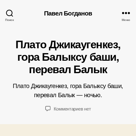
Павел Богданов
Поиск
Меню
Плато Джикаугенкез,
А
гора Балыксу баши,
в
т
перевал Балык
о
р
0
:
3
Плато Джикаугенкез, гора Балыксу баши,
П
.
а
перевал Балык — ночью.
0
в
8
е
Автор
Дата
к
Комментариев
нет
.
л
записи
записи
записи
2
Б
Плато
0
о
Джикаугенкез,
1
г
гора
4