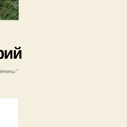
рий
мечены
*