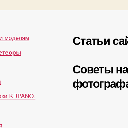
Статьи са
и моделям
метеоры
Советы н
фотограф
ы
роки KRPANO.
я