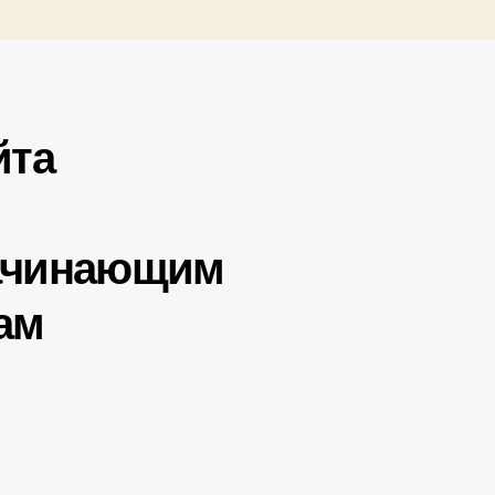
йта
ачинающим
ам