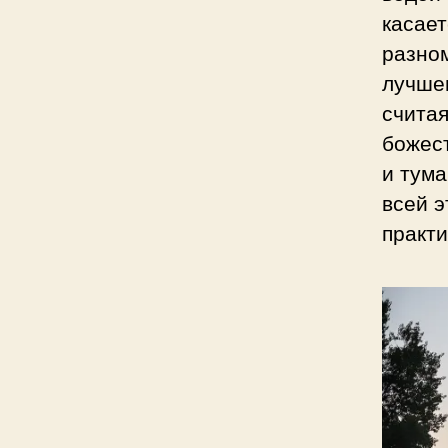
касает
разном
лучше
считая
божес
и тума
всей э
практ