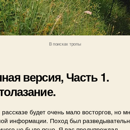
В поисках тропы
ная версия, Часть 1.
толазание.
 рассказе будет очень мало восторгов, но м
ной информации. Поход был разведывательн
ичего не было ясно. Я вас предупреждал.