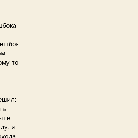
шбока
чешбок
ом
ому-то
ешил:
ть
льше
ду, и
охода.