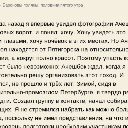
 Бароновы поляны, половина пятого утра
ода назад я впервые увидел фотографии Аче
овых ворот, и понял: хочу. Хочу увидеть это
 глазами, хочу ночёвок в этих местах. Но А
ея находятся от Пятигорска на относительн
ии, а вокруг полно красот. Поэтому упасть к
ст было невозможно: Ачешбок ждал, когда я
оятельно решу организовать этот поход. И
ся, не прошло и трёх лет. Зимой, сидя в
ительно-промозглом Петербурге, я твердо р
дти. Создал группу в контакте, начал собира
щих. Я не стремился набрать как можно бо
, поскольку не имел представления, на что и
уровень подготовки необходим участникам п