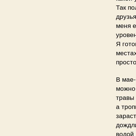
Так по
друзья
меня е
уровен
Я гото
местах
просто
В мае
можно 
травы 
а троп
зараст
дождли
водой