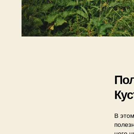
Пол
Кус
В этом
полез
него н