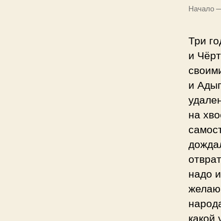
Начало —
Три г
и Чёрт
своими
и Адыг
удален
на хво
самост
дождал
отврат
надо и
желаю
народа
какой 