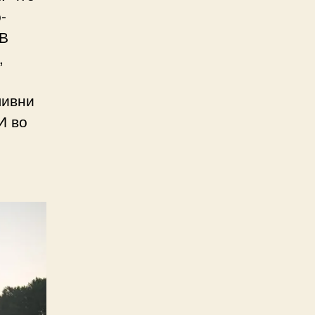
-
 В
,
ливни
И во