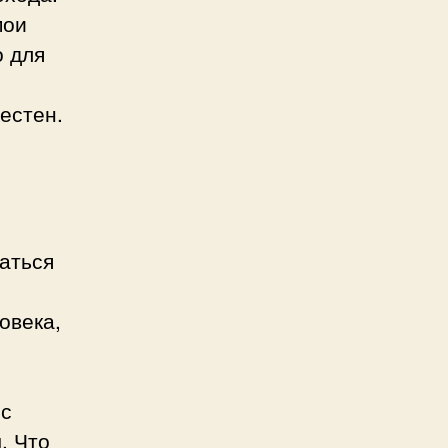
мои
о для
естен.
аться
овека,
 с
. Что