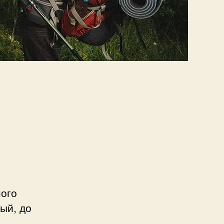
ного
ый, до