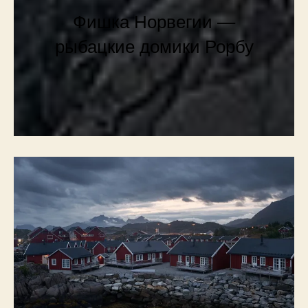
Фишка Норвегии —
рыбацкие домики Рорбу