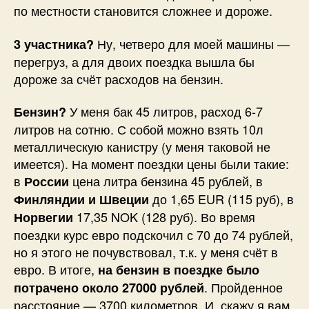
по местности становится сложнее и дороже.
Ну, четверо для моей машины —
3 участника?
перегруз, а для двоих поездка вышла бы
дороже за счёт расходов на бензин.
У меня бак 45 литров, расход 6-7
Бензин?
литров на сотню. С собой можно взять 10л
металлическую канистру (у меня таковой не
имеется). На момент поездки цены были такие:
в
цена литра бензина 45 рублей, в
России
до 1,65 EUR (115 руб), в
Финляндии и Швеции
17,35 NOK (128 руб). Во время
Норвегии
поездки курс евро подскочил с 70 до 74 рублей,
но я этого не почувствовал, т.к. у меня счёт в
евро. В итоге,
на бензин в поездке было
. Пройденное
потрачено около 27000 рублей
расстояние — 3700 километров. И, скажу я вам,