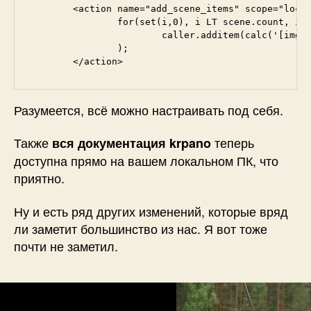
	<action name="add_scene_items" scope="local">

		for(set(i,0), i LT scene.count, inc(i),

			caller.additem(calc('[img src=[dq]' + scene[get(i)].thumburl +  '[dq] style=[dq]border:1px solid rgba(255,255,255,0.5);width:48px;height:32px;vertical-align:middle;margin-right:8px;[dq]/] '+scene[get(i)].title), calc('loadscene('+i+',null,MERGE,BLEND(0.5))') );

		);

	</action>
Разумеется, всё можно настраивать под себя.
Также
теперь
вся документация krpano
доступна прямо на вашем локальном ПК, что
приятно.
Ну и есть ряд других изменений, которые вряд
ли заметит большинство из нас. Я вот тоже
почти не заметил.