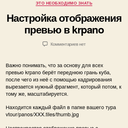
Рубрики
ЭТО НЕОБХОДИМО ЗНАТЬ
о
р
1
Настройка отображения
:
8
П
превью в krpano
.
а
1
в
2
е
Автор
Дата
к
Комментариев
нет
.
л
записи
записи
записи
2
Б
Настройка
0
о
отображения
1
Важно понимать, что за основу для всех
г
превью
5
превью krpano берёт переднюю грань куба,
д
в
после чего из неё с помощью кадрирования
а
krpano
н
вырезается нужный фрагмент, который потом, к
о
тому же, масштабируется.
в
Находится каждый файл в папке вашего тура
vtour/panos/XXX.tiles/thumb.jpg
Настраивается отображение превью с