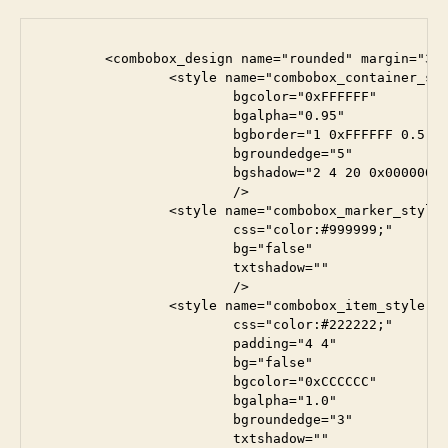
	<combobox_design name="rounded" margin="3" open_close_speed="0.25">

		<style name="combobox_container_style"

			bgcolor="0xFFFFFF"

			bgalpha="0.95"

			bgborder="1 0xFFFFFF 0.5"

			bgroundedge="5"

			bgshadow="2 4 20 0x000000 0.5"

			/>

		<style name="combobox_marker_style"

			css="color:#999999;"

			bg="false"

			txtshadow=""

			/>

		<style name="combobox_item_style"

			css="color:#222222;"

			padding="4 4"

			bg="false"

			bgcolor="0xCCCCCC"

			bgalpha="1.0"

			bgroundedge="3"

			txtshadow=""
