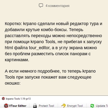
9
е
Автор
Дата
к
4 комментария
.
л
записи
записи
записи
2
Б
krpano
0
о
1.19.13
1
Коротко: krpano сделали новый редактор тура и
г
—
7
добавили крутые комбо-боксы. Теперь
д
важное
расставлять переходы можно непосредственно
а
обновление
н
при помощи krpano Tools, не прибегая к запуску
для
о
html файла tour_editor, а в углу экрана можно
тех,
в
без проблем разместить список панорам с
кто
делает
картинками.
туры!
А если немного подробнее, то теперь krpano
Tools при запуске покажет вам следующее
окошко: