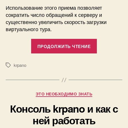
Использование этого приема позволяет
сократить число обращений к серверу и
существенно увеличить скорость загрузки
виртуального тура.
«Кадрирова
ПРОДОЛЖИТЬ ЧТЕНИЕ
в
krpano»
krpano
Метки
А
в
т
Рубрики
ЭТО НЕОБХОДИМО ЗНАТЬ
о
р
1
Консоль krpano и как с
:
1
П
ней работать
.
а
1
в