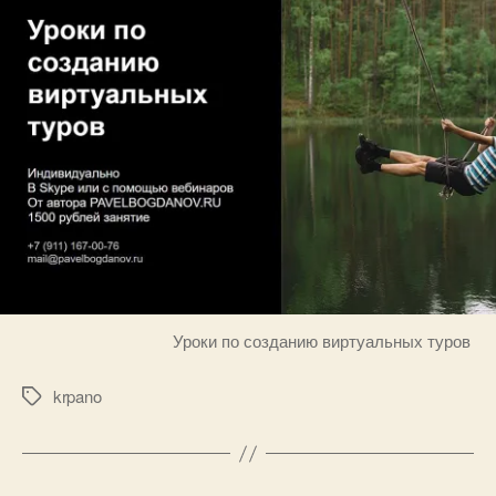
Уроки по созданию виртуальных туров
krpano
Метки
А
в
т