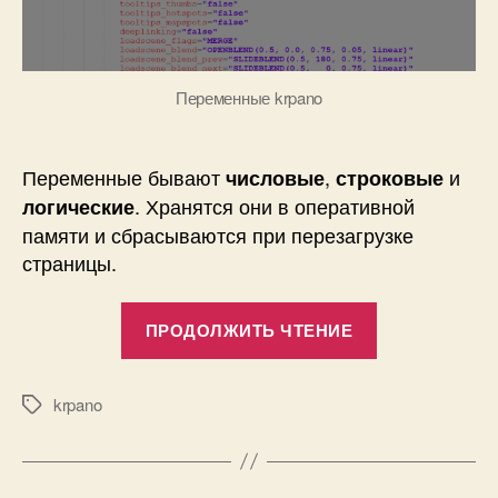
Переменные krpano
Переменные бывают
,
и
числовые
строковые
. Хранятся они в оперативной
логические
памяти и сбрасываются при перезагрузке
страницы.
«Переменны
ПРОДОЛЖИТЬ ЧТЕНИЕ
и
константы
в
krpano
Метки
krpano»
А
в