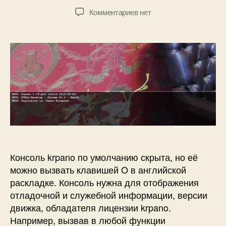
2
е
Автор
Дата
к
Комментариев
нет
.
л
записи
записи
записи
2
Б
Консоль
0
о
krpano
1
г
и
5
д
как
а
с
н
ней
о
работать
в
Консоль krpano по умолчанию скрыта, но её
можно вызвать клавишей O в английской
раскладке. Консоль нужна для отображения
отладочной и служебной информации, версии
движка, обладателя лицензии krpano.
Например, вызвав в любой функции