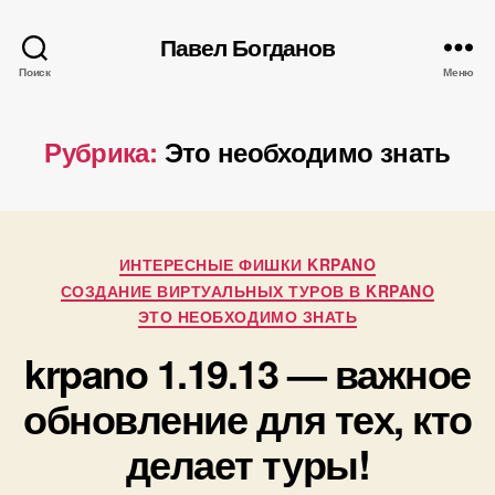
Павел Богданов
Поиск
Меню
Рубрика:
Это необходимо знать
Рубрики
ИНТЕРЕСНЫЕ ФИШКИ KRPANO
А
СОЗДАНИЕ ВИРТУАЛЬНЫХ ТУРОВ В KRPANO
в
ЭТО НЕОБХОДИМО ЗНАТЬ
т
krpano 1.19.13 — важное
о
р
2
обновление для тех, кто
:
7
П
делает туры!
.
а
0
в