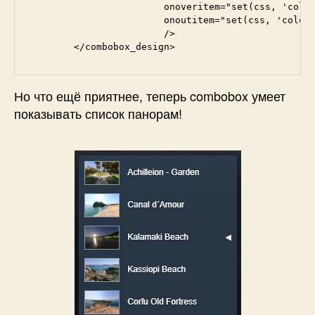
			onoveritem="set(css, 'color:#2277FF;');"

			onoutitem="set(css, 'color:#222222;');"

			/>

	</combobox_design>
Но что ещё приятнее, теперь combobox умеет
показывать список панорам!