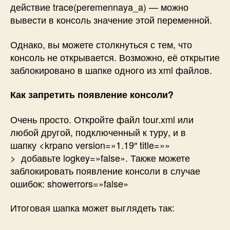
действие
trace(peremennaya_a)
— можно
вывести в консоль значение этой переменной.
Однако, вы можете столкнуться с тем, что
консоль не открывается. Возможно, её открытие
заблокировано в шапке одного из xml файлов.
Как запретить появление консоли?
Очень просто. Откройте файл tour.xml или
любой другой, подключенный к туру, и в
шапку
<krpano version=»1.19″ title=»»
>
добавьте
logkey=»false»
. Также можете
заблокировать появление консоли в случае
ошибок:
showerrors=»false»
Итоговая шапка может выглядеть так: