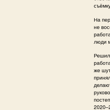
съёмку
На пер
не вос
работа
люди м
Решил 
работ
же шут
принял
делают
руково
постеп
2020–2