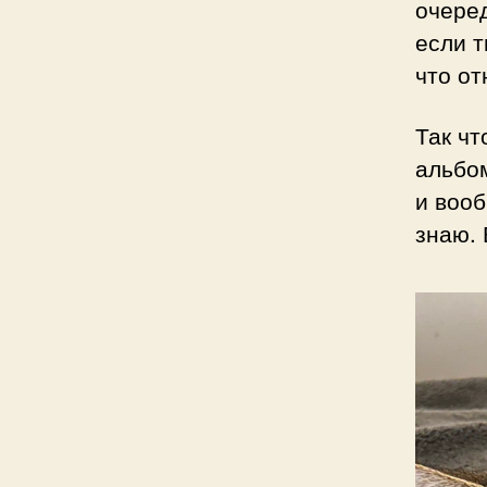
очеред
если т
что от
Так чт
альбом
и вооб
знаю. 