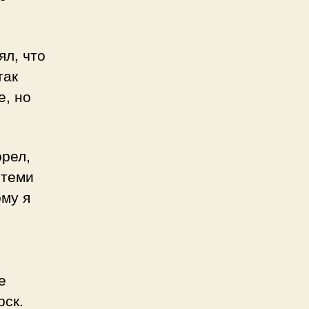
ял, что
так
е, но
орел,
 теми
ому я
е
рск.