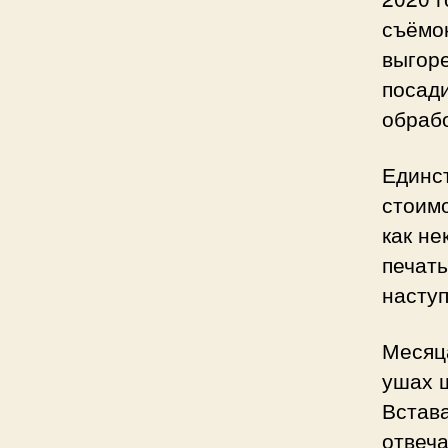
съёмок
выгоре
посад
обрабо
Единс
стоимо
как не
печать
наступ
Месяца
ушах ш
Встава
отвеча