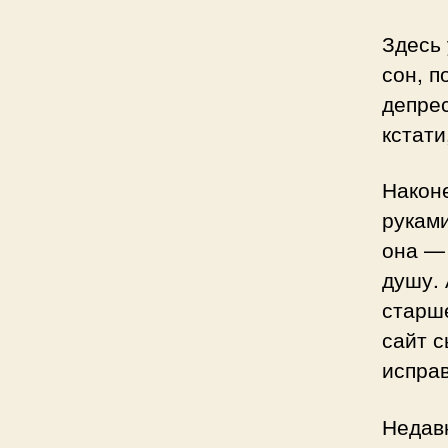
Здесь 
сон, п
депрес
кстати
Наконе
руками
она —
душу.
старше
сайт с
исправ
Недавн