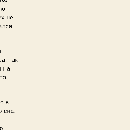
ью
ех не
ался
м
а, так
н на
то,
о в
о сна.
ю