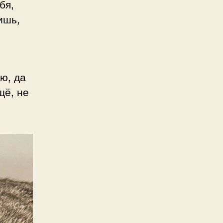
бя,
ишь,
ю, да
щё, не