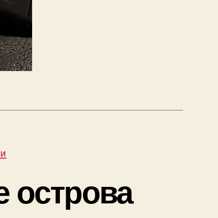
ИИ
е острова