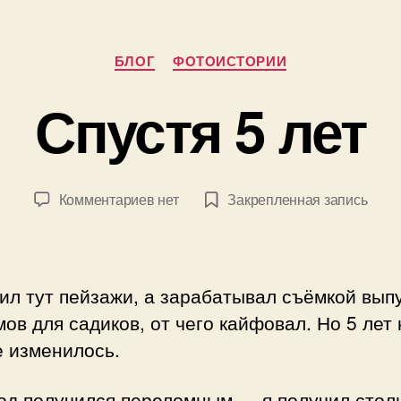
в
т
Рубрики
о
БЛОГ
ФОТОИСТОРИИ
р
1
Спустя 5 лет
:
8
П
.
а
1
в
0
е
Автор
Дата
к
Комментариев
нет
Закрепленная запись
.
л
записи
записи
записи
2
Б
Спустя
0
о
5
2
г
лет
5
ил тут пейзажи, а зарабатывал съёмкой вып
д
а
ов для садиков, от чего кайфовал. Но 5 лет
н
е изменилось.
о
в
год получился переломным — я получил стол