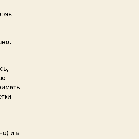
еряв
шно.
сь,
аю
нимать
етки
о) и в