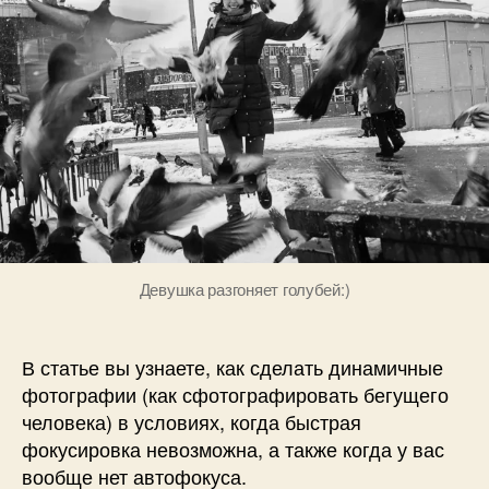
человека
а
без
н
автофокуса
о
в
Девушка разгоняет голубей:)
В статье вы узнаете, как сделать динамичные
фотографии (как сфотографировать бегущего
человека) в условиях, когда быстрая
фокусировка невозможна, а также когда у вас
вообще нет автофокуса.