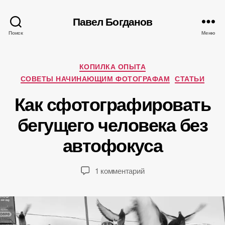
Павел Богданов
Поиск
Меню
Рубрики
А
КОПИЛКА ОПЫТА
в
СОВЕТЫ НАЧИНАЮЩИМ ФОТОГРАФАМ
СТАТЬИ
т
Как сфотографировать
о
р
2
бегущего человека без
:
5
П
автофокуса
.
а
0
в
2
е
Автор
Дата
к
1 комментарий
.
л
записи
записи
записи
2
Б
Как
0
о
сфотографировать
1
г
бегущего
6
д