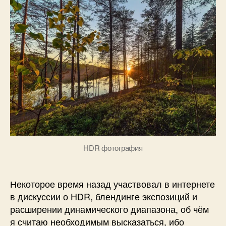
1
г
нужен
6
д
HDR?
а
н
о
в
HDR фотография
Некоторое время назад участвовал в интернете
в дискуссии о HDR, блендинге экспозиций и
расширении динамического диапазона, об чём
я считаю необходимым высказаться, ибо