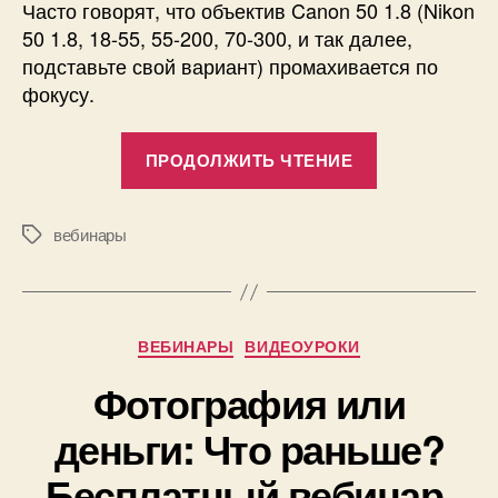
Часто говорят, что объектив Canon 50 1.8 (Nikon
50 1.8, 18-55, 55-200, 70-300, и так далее,
подставьте свой вариант) промахивается по
фокусу.
«Вебинар
ПРОДОЛЖИТЬ ЧТЕНИЕ
«Дешёвые
зеркалки:
проблемы
вебинары
Метки
и
способы
А
их
Рубрики
в
ВЕБИНАРЫ
ВИДЕОУРОКИ
решения»»
т
Фотография или
о
р
0
деньги: Что раньше?
:
1
П
Бесплатный вебинар.
.
а