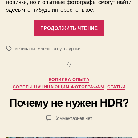
новички, но и опытные фотографы смогут найти
здесь что-нибудь интересненькое.
«Вебинар.
ПРОДОЛЖИТЬ ЧТЕНИЕ
Ночная
фотография:
город
вебинары
,
млечный путь
,
уроки
Метки
А
и
в
звёздное
т
небо.»
о
Рубрики
КОПИЛКА ОПЫТА
р
0
СОВЕТЫ НАЧИНАЮЩИМ ФОТОГРАФАМ
СТАТЬИ
:
4
П
Почему не нужен HDR?
.
а
1
в
2
е
Автор
Дата
к
Комментариев
нет
.
л
записи
записи
записи
2
Б
Почему
0
о
не