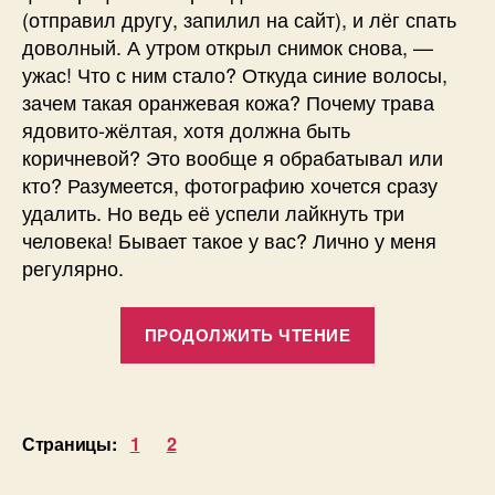
(отправил другу, запилил на сайт), и лёг спать
доволный. А утром открыл снимок снова, —
ужас! Что с ним стало? Откуда синие волосы,
зачем такая оранжевая кожа? Почему трава
ядовито-жёлтая, хотя должна быть
коричневой? Это вообще я обрабатывал или
кто? Разумеется, фотографию хочется сразу
удалить. Но ведь её успели лайкнуть три
человека! Бывает такое у вас? Лично у меня
регулярно.
«Цвет
ПРОДОЛЖИТЬ ЧТЕНИЕ
в
фотографии:
природа,
восприятие,
Страницы:
1
2
проблемы.