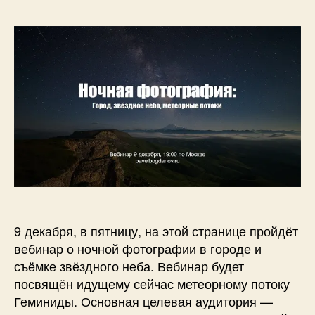
Б
Вебинар.
0
о
Ночная
1
г
фотография:
6
д
город
а
и
н
звёздное
о
небо.
в
9 декабря, в пятницу, на этой странице пройдёт
вебинар о ночной фотографии в городе и
съёмке звёздного неба. Вебинар будет
посвящён идущему сейчас метеорному потоку
Геминиды. Основная целевая аудитория —