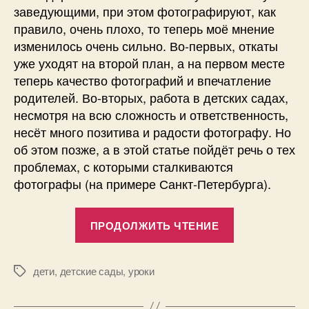
заведующими, при этом фотографируют, как
правило, очень плохо, то теперь моё мнение
изменилось очень сильно. Во-первых, откаты
уже уходят на второй план, а на первом месте
теперь качество фотографий и впечатление
родителей. Во-вторых, работа в детских садах,
несмотря на всю сложность и ответственность,
несёт много позитива и радости фотографу. Но
об этом позже, а в этой статье пойдёт речь о тех
проблемах, с которыми сталкиваются
фотографы (на примере Санкт-Петербурга).
«Что
ПРОДОЛЖИТЬ ЧТЕНИЕ
нужно,
чтобы
фотографир
дети
,
детские сады
,
уроки
Метки
в
А