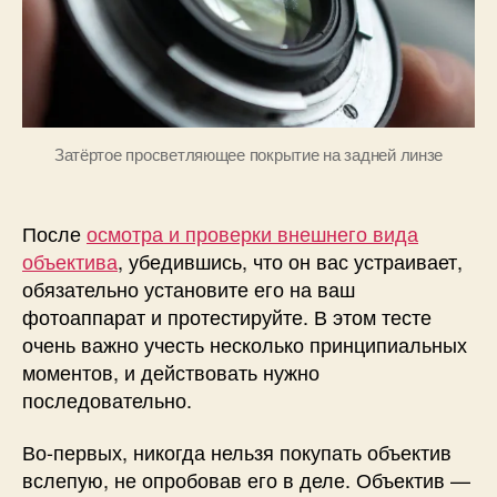
механика.
Затёртое просветляющее покрытие на задней линзе
После
осмотра и проверки внешнего вида
объектива
, убедившись, что он вас устраивает,
обязательно установите его на ваш
фотоаппарат и протестируйте. В этом тесте
очень важно учесть несколько принципиальных
моментов, и действовать нужно
последовательно.
Во-первых, никогда нельзя покупать объектив
вслепую, не опробовав его в деле. Объектив —