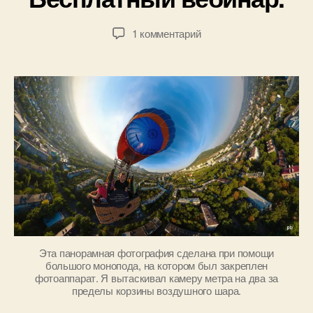
1
в
1
е
Автор
Дата
к
1 комментарий
.
л
записи
записи
записи
2
Б
Фотография
0
о
или
1
г
деньги:
6
д
Что
а
раньше?
н
Бесплатный
о
вебинар.
в
Эта панорамная фотография сделана при помощи
большого монопода, на котором был закреплен
фотоаппарат. Я вытаскивал камеру метра на два за
пределы корзины воздушного шара.