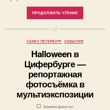
«Фотографи
ПРОДОЛЖИТЬ ЧТЕНИЕ
или
деньги:
Что
раньше?
Рубрики
САНКТ-ПЕТЕРБУРГ
СОБЫТИЯ
Бесплатный
вебинар.»
Halloween в
А
Цифербурге —
в
т
репортажная
о
р
3
фотосъёмка в
:
1
П
мультиэкспозиции
.
а
1
в
0
е
Автор
Дата
к
Комментариев
нет
.
л
записи
записи