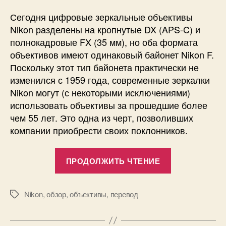
Сегодня цифровые зеркальные объективы
Nikon разделены на кропнутые DX (APS-C) и
полнокадровые FX (35 мм), но оба формата
объективов имеют одинаковый байонет Nikon F.
Поскольку этот тип байонета практически не
изменился с 1959 года, современные зеркалки
Nikon могут (с некоторыми исключениями)
использовать объективы за прошедшие более
чем 55 лет. Это одна из черт, позволивших
компании приобрести своих поклонников.
«Что
ПРОДОЛЖИТЬ ЧТЕНИЕ
нужно
знать
про
Nikon
,
обзор
,
объективы
,
перевод
Метки
объективы
Nikon?»