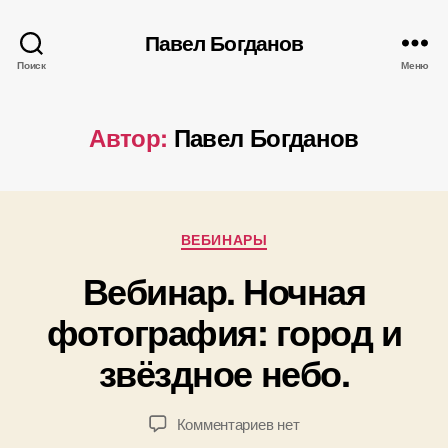
Павел Богданов
Поиск
Меню
Автор:
Павел Богданов
А
Рубрики
в
ВЕБИНАРЫ
т
Вебинар. Ночная
о
р
0
фотография: город и
:
8
П
звёздное небо.
.
а
1
в
2
е
Автор
Дата
к
Комментариев
нет
.
л
записи
записи
записи
2