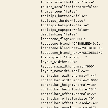
                thumbs_scrollbuttons="false"

                thumbs_scrollindicator="false"

                thumbs_loop="false"

                tooltips_buttons="false"

                tooltips_thumbs="false"

                tooltips_hotspots="false"

                tooltips_mapspots="false"

                deeplinking="false"

                loadscene_flags="MERGE"

                loadscene_blend="OPENBLEND(0.5, 0.0
                loadscene_blend_prev="SLIDEBLEND(0.
                loadscene_blend_next="SLIDEBLEND(0.
                loadingtext="loading..."

                layout_width="100%"

                layout_maxwidth.normal="900"

                layout_maxwidth.mobile=""

                controlbar_width.normal="-44"

                controlbar_width.mobile="100%"

                controlbar_height.normal="38"

                controlbar_height.mobile="34"

                controlbar_offset.normal="22"

                controlbar_offset.mobile="0"

                controlbar_offset_closed="-40"

                controlbar_overlap.normal="7"
