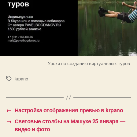
Уроки по созданию виртуальных туров
krpano
Метки
←
Настройка отображения превью в krpano
→
Световые столбы на Машуке 25 января —
видео и фото