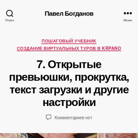
Павел Богданов
Поиск
Меню
Рубрики
ПОШАГОВЫЙ УЧЕБНИК
СОЗДАНИЕ ВИРТУАЛЬНЫХ ТУРОВ В KRPANO
А
7. Открытые
в
т
превьюшки, прокрутка,
о
р
1
текст загрузки и другие
:
8
П
настройки
.
а
1
в
2
е
Автор
Дата
к
Комментариев
нет
.
л
записи
записи
записи
2
Б
7.
0
о
Открытые
1