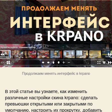
г
превьюшки,
5
д
прокрутка,
а
текст
н
загрузки
о
и
в
другие
настройки
Продолжаем менять интерфейс в krpano
В этой статье вы узнаете, как изменить
различные настройки скина krpano: сделать
превьюшки открытыми или закрытыми по
умолчанию, настроить их прокрутку, добавить