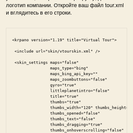
логотип компании. Откройте ваш файл tour.xml
и вглядитесь в его строки.
<krpano version="1.19" title="Virtual Tour">

 <include url="skin/vtourskin.xml" />

 <skin_settings maps="false"

                maps_type="bing"

                maps_bing_api_key=""

                maps_zoombuttons="false"

                gyro="true"

                littleplanetintro="false"

                title="true"

                thumbs="true"

                thumbs_width="120" thumbs_height="8
                thumbs_opened="false"

                thumbs_text="false"

                thumbs_dragging="true"

                thumbs_onhoverscrolling="false"
