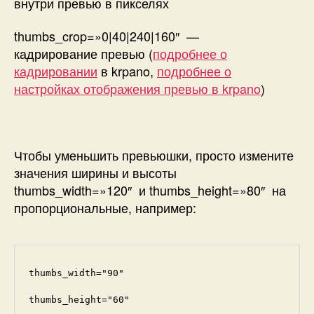
внутри превью в пикселях
thumbs_crop=»0|40|240|160″
—
кадрирование превью (
подробнее о
кадрировании
в krpano,
подробнее о
настройках отображения превью в krpano
)
Чтобы уменьшить превьюшки, просто измените
значения ширины и высоты
thumbs_width=»120″
и
thumbs_height=»80″
на
пропорциональные, например:
thumbs_width="90"

thumbs_height="60"