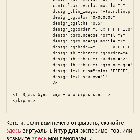
                controlbar_overlap.mobile="2"

                design_skin_images="vtourskin.png"

                design_bgcolor="0x000000"

                design_bgalpha="0.5"

                design_bgborder="0 0xFFFFFF 1.0"

                design_bgroundedge.normal="9"

                design_bgroundedge.mobile="1"

                design_bgshadow="0 0 9 0xFFFFFF 0.5
                design_thumbborder_bgborder="4 0xFF
                design_thumbborder_padding="2"

                design_thumbborder_bgroundedge="5"

                design_text_css="color:#FFFFFF; fon
                design_text_shadow="1"

                />

<!--Здесь будет еще много строк кода-->

Кстати, если вам нечего открывать, скачайте
здесь
виртуальный тур для экспериментов, или
возьмите
здесь
мои панорамы, и