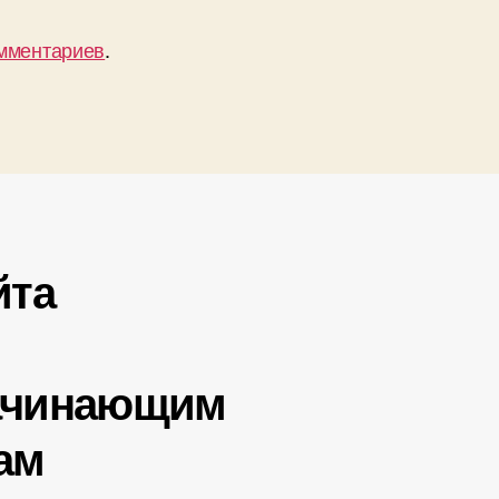
омментариев
.
йта
ачинающим
ам