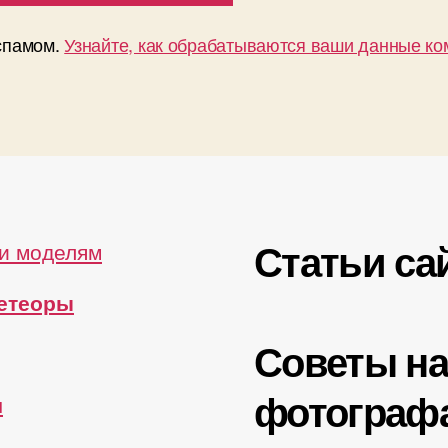
 спамом.
Узнайте, как обрабатываются ваши данные к
Статьи са
и моделям
метеоры
Советы н
фотограф
ы