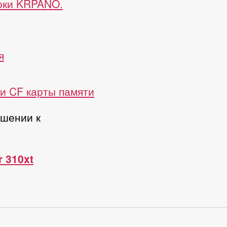
роки KRPANO.
я
и CF карты памяти
ошении к
r 310xt