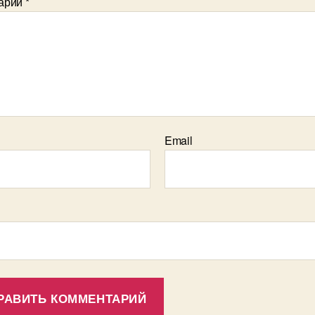
арий
*
Email