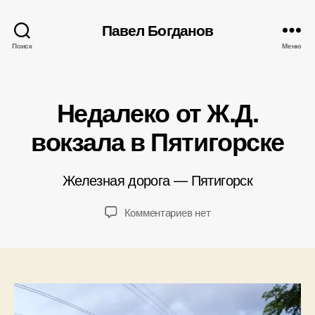
Павел Богданов
Поиск
Меню
А
в
Рубрики
т
Недалеко от Ж.Д.
о
р
вокзала в Пятигорске
2
:
6
П
.
а
Железная дорога — Пятигорск
0
в
5
е
Автор
Дата
к
Комментариев
нет
.
л
записи
записи
записи
2
Б
Недалеко
0
о
от
1
г
Ж.Д.
0
д
вокзала
а
в
н