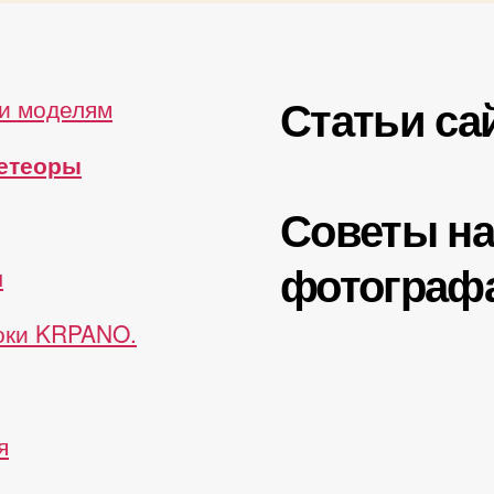
Статьи са
и моделям
метеоры
Советы н
фотограф
ы
роки KRPANO.
я