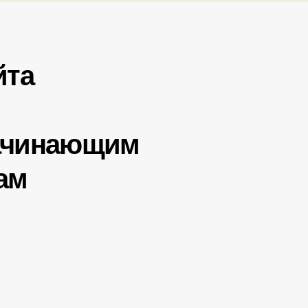
йта
ачинающим
ам