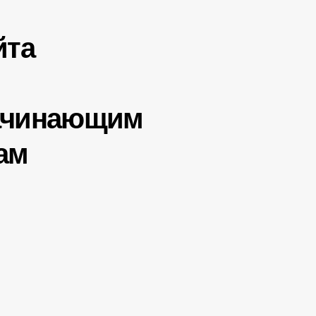
йта
ачинающим
ам