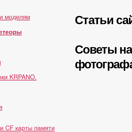
Статьи са
и моделям
метеоры
Советы н
фотограф
ы
роки KRPANO.
я
и CF карты памяти