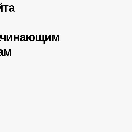
йта
ачинающим
ам