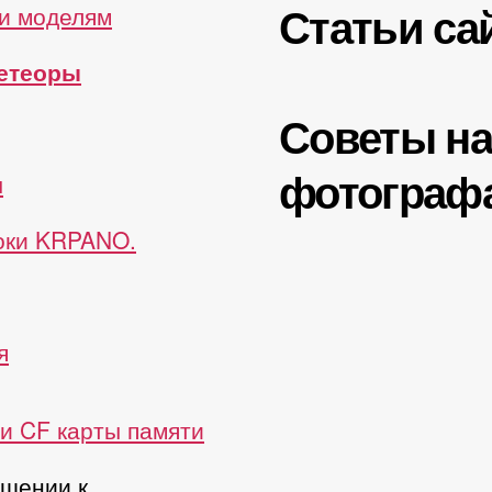
Статьи са
и моделям
метеоры
Советы н
фотограф
ы
роки KRPANO.
я
и CF карты памяти
ошении к