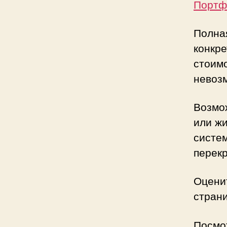
Портф
Полна
конкр
стоим
невоз
Возм
или ж
систем
перекр
Оцени
стран
Посмо