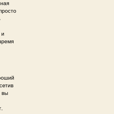
вная
просто
ь
 и
время
роший
сетив
 вы
т.