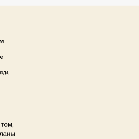
ая
ое
щади,
 том,
еланы