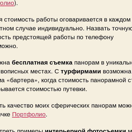
олио
).
я стоимость работы оговаривается в каждом
етном случае индивидуально. Назвать точну
ость предстоящей работы по телефону
можно.
ожна
бесплатная съемка
панорам в уникаль
ивописных местах. С
турфирмами
возможна
а «бартера», когда стоимость панорамной 
ывается стоимостью путевки.
ть качество моих сферических панорам мож
ичке
Портфолио
.
треть примеры
интерьерной фотосъемки
м