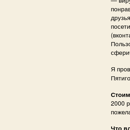
— виру
понра
друзья
посет
(вконт
Польз
сферич
Я про
Пятиго
Стои
2000 р
пожела
Что в