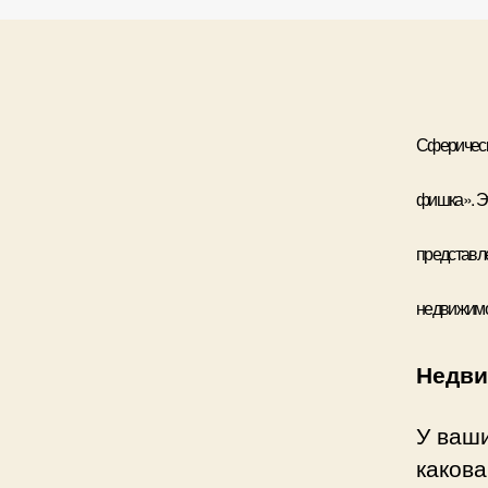
Сферическ
фишка». Э
представле
недвижимо
Недви
У ваши
какова