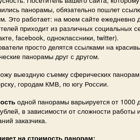
сность. Посетитель вашего сайта, которому
вились панорамы, обязательно пошлет ссылк
м. Это работает: на моем сайте ежедневно 
ителей приходит из различных социальных с
акте, facebook, одноклассники, twitter).
ователи просто делятся ссылками на красив
еские панорамы друг с другом.
вожу выездную съемку сферических панорам
рску, городам КМВ, по югу России.
мость
одной панорамы варьируется от 1000 
ублей, в зависимости от сложности работы 
ний заказчика.
лияет на стоимость панорам: