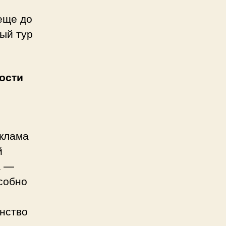
еще до
ый тур
ости
клама
й
а —
собно
нство