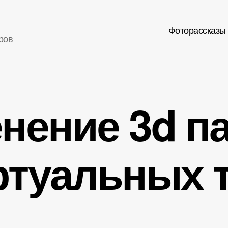
Фоторассказы
ров
нение 3d п
ртуальных 