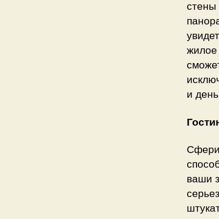
стены 
панор
увидет
жилое 
сможет
исключ
и день
Гости
Сфери
способ
ваши з
серьез
штукат