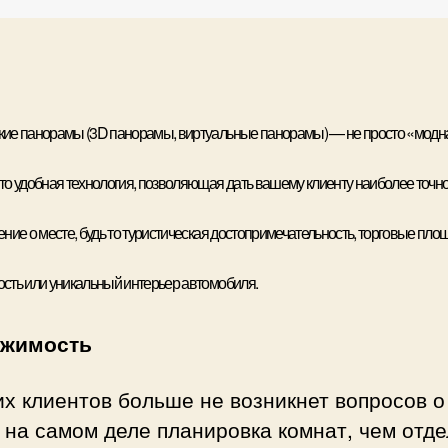
ие панорамы (3D панорамы, виртуальные панорамы) — не просто «модн
то удобная технология, позволяющая дать вашему клиенту наиболее точн
ние о месте, будь то туристическая достопримечательность, торговые пло
сть или уникальный интерьер автомобиля.
жимость
х клиентов больше не возникнет вопросов о
 на самом деле планировка комнат, чем отд