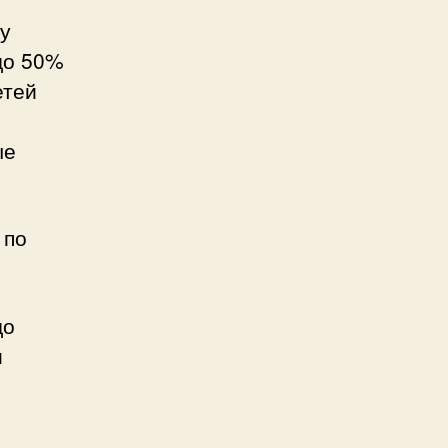
у
до 50%
етей
ые
 по
до
и