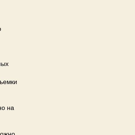
ю
ных
съемки
но на
ожно