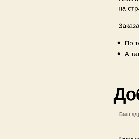
на ст
Заказа
По т
А т
До
Ваш адр
Коммент