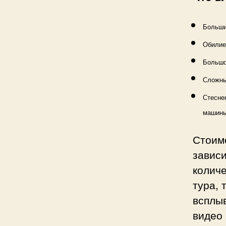
Больши
Обилие
Большо
Сложны
Стесне
машины
Стоим
зависи
колич
тура, 
всплы
видео