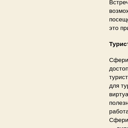
Встре
возмо
посещ
это пр
Турис
Сфери
досто
турис
для т
вирту
полезн
работа
Сфери