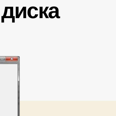
 диска