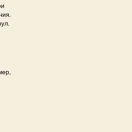
ри
ния.
нул.
мер,