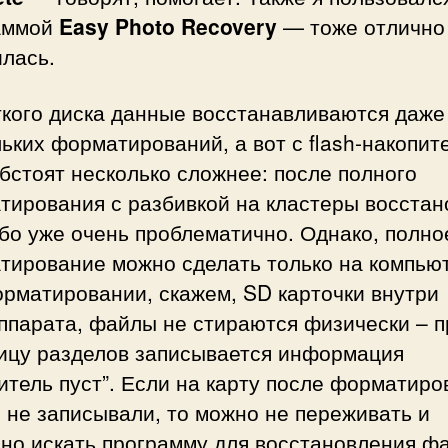
аммой
Easy Photo Recovery
— тоже отлично
лась.
ткого диска данные восстанавливаются даже
ьких форматирований, а вот с flash-накопит
бстоят несколько сложнее: после полного
тирования с разбивкой на кластеры восстан
бо уже очень проблематично. Однако, полно
тирование можно сделать только на компью
рматировании, скажем, SD карточки внутри
ппарата, файлы не стираются физически – п
лицу разделов записывается информация
итель пуст”. Если на карту после форматиро
 не записывали, то можно не переживать и
но искать программу для восстановления ф