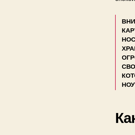
ВНИ
КА
НОС
ХРА
ОГР
СВО
КОТ
НОУ
Ка