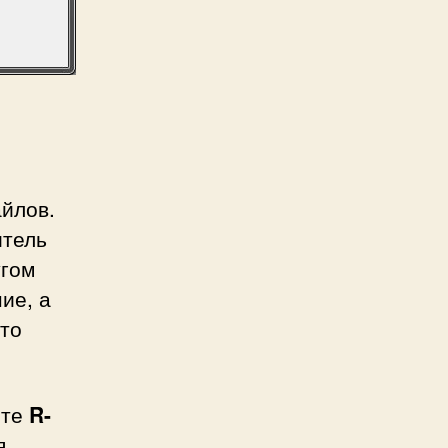
йлов.
итель
угом
ие, а
Что
йте
R-
я