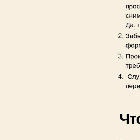
прос
сним
Да, 
Забы
фор
Прои
треб
Случ
пере
Чт