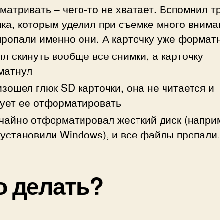
матривать – чего-то не хватает. Вспомнил т
ка, которым уделил при съемке много внима
пропали именно они. А карточку уже формат
л скинуть вообще все снимки, а карточку
матнул
зошел глюк SD карточки, она не читается и
ует ее отформатировать
айно отформатировал жесткий диск (напри
установили Windows), и все файлы пропали.
о делать?