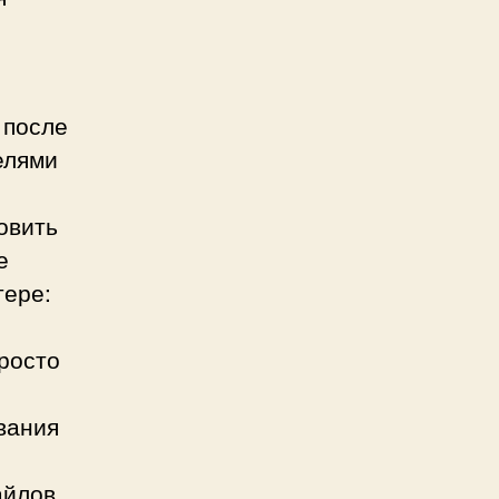
 после
елями
овить
е
тере:
росто
вания
айлов.