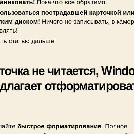
паниковать!
Пока что всё обратимо.
пользоваться пострадавшей карточкой ил
тким диском!
Ничего не записывать, в камер
влять!
ть статью дальше!
точка не читается, Wind
длагает отформатирова
лайте
быстрое форматирование
. Полное