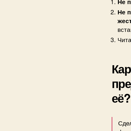
Не 
Не 
жес
вста
Чита
Кар
пре
её?
Сде