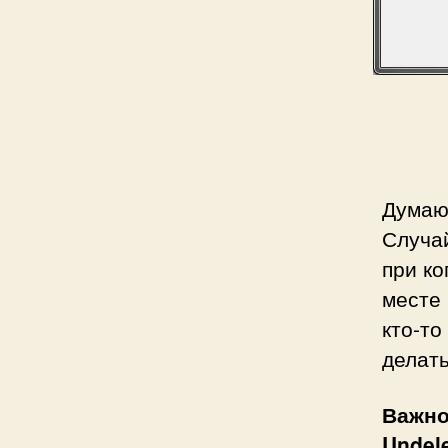
Думаю
Случа
при ко
месте 
кто-то
делат
Важн
Undel