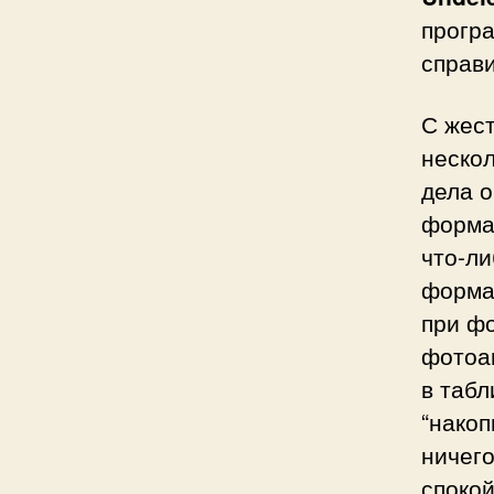
прогр
справи
С жес
нескол
дела о
форма
что-ли
форма
при фо
фотоа
в таб
“накоп
ничего
спокой