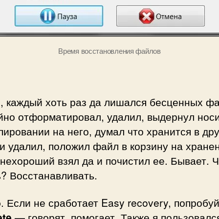
Время восстановления файлов
, каждый хоть раз да лишался бесценных фа
йно отформатировал, удалил, выдернул нос
пировании на него, думал что хранится в др
и удалил, положил файл в корзину на хранен
 нехороший взял да и почистил ее. Бывает. 
ь? Восстанавливать.
о
. Если не сработает Easy recovery, попробу
ete
— говорят, помогает. Также я пользовалс