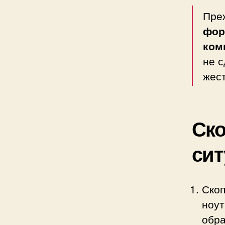
Преж
фор
ком
не 
жест
Ско
сит
Скоп
ноут
обра