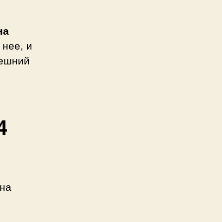
на
 нее, и
нешний
4
 на