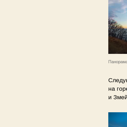
Панорама
Следу
на гор
и Змей