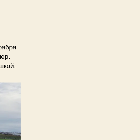
оября
мер.
шкой.