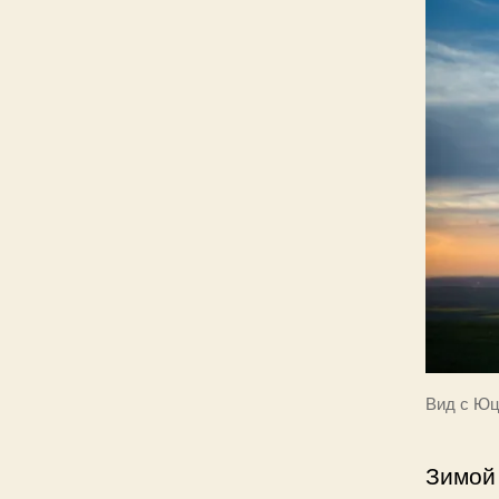
Вид с Юц
Зимой