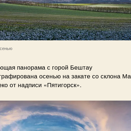
осенью
ющая панорама с горой Бештау
графирована осенью на закате со склона Ма
ко от надписи «Пятигорск».