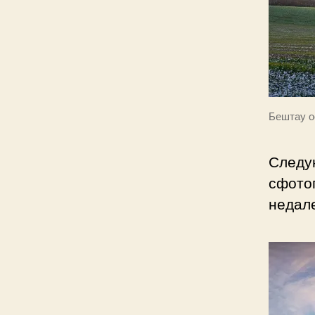
Бештау 
Следу
сфото
недале