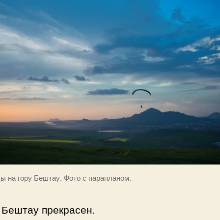
ы на гору Бештау. Фото с парапланом.
 Бештау прекрасен.