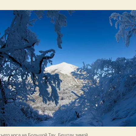
сьего носа на Большой Тау. Бештау зимой.