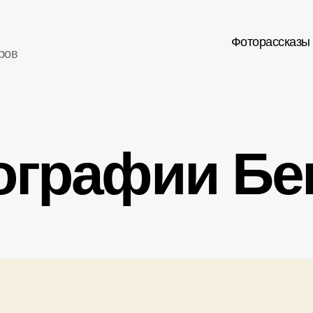
Фоторассказы
ров
ографии Бе