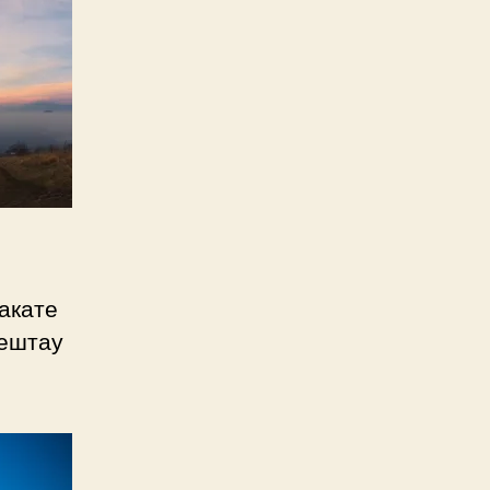
акате
Бештау