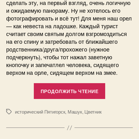
сделать эту, на первый взгляд, очень логичную
и ожидаемую панораму. Ну не хотелось его
фотографировать и всё тут! Для меня наш орел
— как невеста на ладошке. Каждый турист
считает своим святым долгом взгромоздиться
на его спину и затребовать от ближайшего
родственника/друга/прохожего (нужное
подчеркнуть), чтобы тот нажал заветную
кнопочку и запечатлел человека, сидящего
верхом на орле, сидящем верхом на змее.
«3Д
ПРОДОЛЖИТЬ ЧТЕНИЕ
панорама
—
пятигорский
исторический Пятигорск
,
Машук
,
Цветник
Метки
Орел»
А
в
т