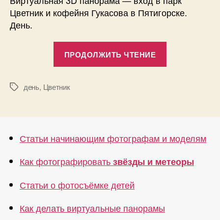
Цветник и кофейня Гукасова в Пятигорске.
День.
«Кофейня
ПРОДОЛЖИТЬ ЧТЕНИЕ
Гукасова
и
вход
день
,
Цветник
Метки
в
парк
Цветник»
Статьи начинающим фотографам и моделям
Как фотографировать
звёзды и метеоры
Статьи о фотосъёмке детей
Как делать виртуальные панорамы