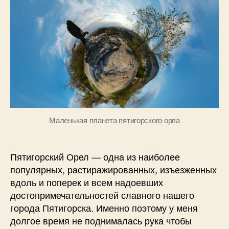
1
г
—
3
д
пятигорский
а
Орел
н
о
в
Маленькая планета пятигорского орла
Пятигорский Орел — одна из наиболее
популярных, растиражированных, изъезженных
вдоль и поперек и всем надоевших
достопримечательностей славного нашего
города Пятигорска. Именно поэтому у меня
долгое время не поднималась рука чтобы