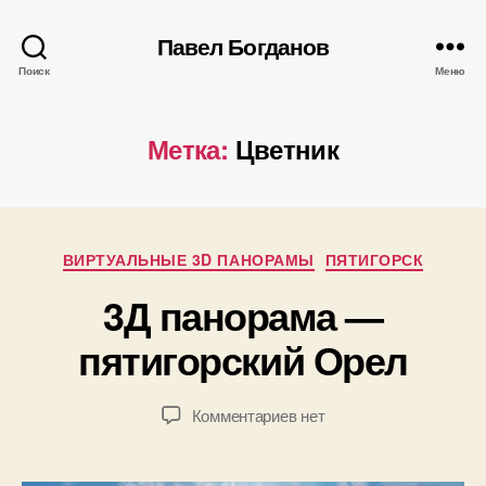
Павел Богданов
Поиск
Меню
Метка:
Цветник
А
в
т
Рубрики
ВИРТУАЛЬНЫЕ 3D ПАНОРАМЫ
о
ПЯТИГОРСК
р
2
3Д панорама —
:
4
П
пятигорский Орел
.
а
0
в
4
е
Автор
Дата
к
Комментариев
нет
.
л
записи
записи
записи
2
Б
3Д
0
о
панорама