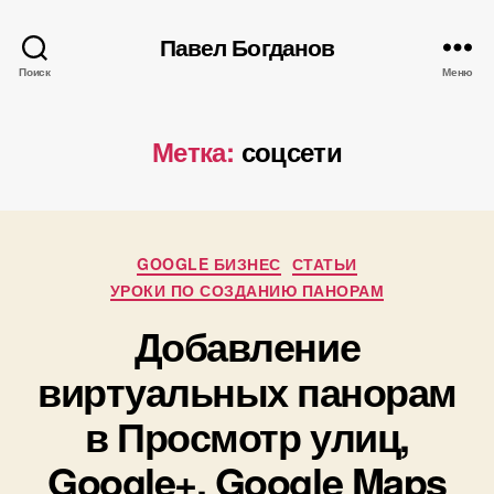
Павел Богданов
Поиск
Меню
Метка:
соцсети
Рубрики
GOOGLE БИЗНЕС
СТАТЬИ
УРОКИ ПО СОЗДАНИЮ ПАНОРАМ
А
Добавление
в
т
виртуальных панорам
о
р
1
в Просмотр улиц,
:
0
П
Google+, Google Maps
.
а
0