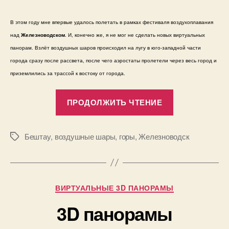
В этом году мне впервые удалось полетать в рамках фестиваля воздухоплавания
над
Железноводском
. И, конечно же, я не мог не сделать новых виртуальных
панорам. Взлёт воздушных шаров происходил на лугу в юго-западной части
города сразу после рассвета, после чего аэростаты пролетели через весь город и
приземлились за трассой к востоку от города.
«Виртуальн
ПРОДОЛЖИТЬ ЧТЕНИЕ
панорамы
и
фотографии
Бештау
,
воздушные шары
,
горы
,
Железноводск
Метки
Железновод
с
высоты
Рубрики
ВИРТУАЛЬНЫЕ 3D ПАНОРАМЫ
—
А
полный
3D панорамы
в
т
отчёт»