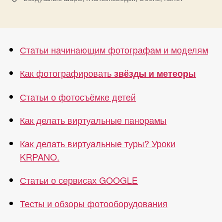
высоты
—
центр
Статьи начинающим фотографам и моделям
города»
Как фотографировать
звёзды и метеоры
Статьи о фотосъёмке детей
Как делать виртуальные панорамы
Как делать виртуальные туры? Уроки
KRPANO.
Статьи о сервисах GOOGLE
Тесты и обзоры фотооборудования