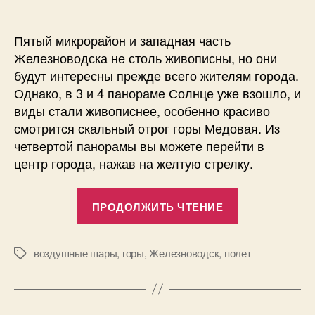
Пятый микрорайон и западная часть
Железноводска не столь живописны, но они
будут интересны прежде всего жителям города.
Однако, в 3 и 4 панораме Солнце уже взошло, и
виды стали живописнее, особенно красиво
смотрится скальный отрог горы Медовая. Из
четвертой панорамы вы можете перейти в
центр города, нажав на желтую стрелку.
«3D
ПРОДОЛЖИТЬ ЧТЕНИЕ
панорамы
Железновод
с
воздушные шары
,
горы
,
Железноводск
,
полет
Метки
высоты
—
западная