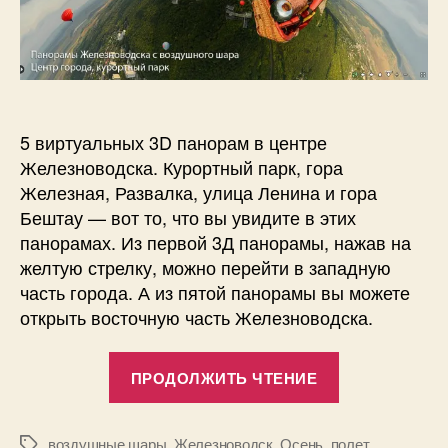
5 виртуальных 3D панорам в центре
Железноводска. Курортный парк, гора
Железная, Развалка, улица Ленина и гора
Бештау — вот то, что вы увидите в этих
панорамах. Из первой 3Д панорамы, нажав на
желтую стрелку, можно перейти в западную
часть города. А из пятой панорамы вы можете
открыть восточную часть Железноводска.
«Виртуальн
ПРОДОЛЖИТЬ ЧТЕНИЕ
панорамы
Железновод
с
воздушные шары
,
Железноводск
,
Осень
,
полет
Метки