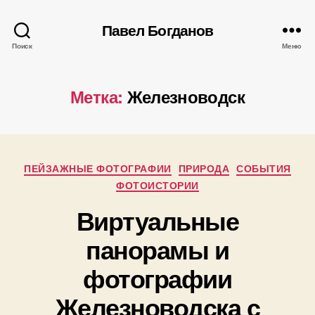
Павел Богданов
Поиск
Меню
Метка:
Железноводск
Рубрики
ПЕЙЗАЖНЫЕ ФОТОГРАФИИ
ПРИРОДА
СОБЫТИЯ
ФОТОИСТОРИИ
Виртуальные
панорамы и
А
фотографии
в
т
Железноводска с
о