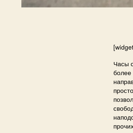
[widget
Часы 
более
напра
прост
позво
свобо
напод
прочи