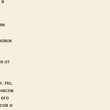
 а
им
ровок
я от
. Но,
часов
 его
сов и