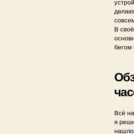
устро
делающ
совсе
В сво
основ
бегом 
Обз
час
Всё на
я реши
нашлос