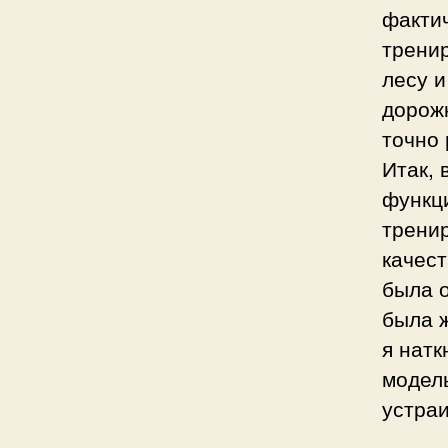
фактич
тренир
лесу и
дорожк
точно 
Итак, 
функц
тренир
качест
была 
была ж
я натк
модель
устраи