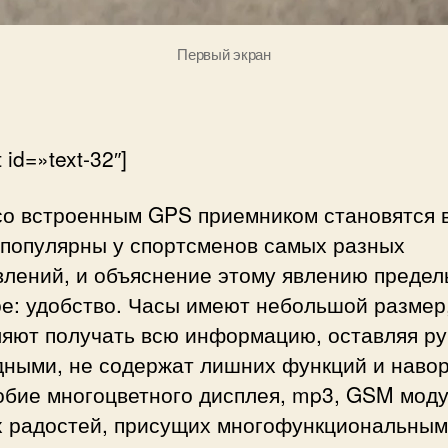
Первый экран
 id=»text-32″]
со встроенным GPS приемником становятся 
 популярны у спортсменов самых разных
влений, и объяснение этому явлению предел
ое: удобство. Часы имеют небольшой размер
ляют получать всю информацию, оставляя ру
дными, не содержат лишних функций и наво
обие многоцветного дисплея, mp3, GSM моду
х радостей, присущих многофункциональным