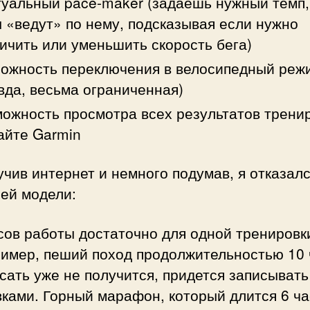
уальный pace-maker (задаешь нужный темп,
 «ведут» по нему, подсказывая если нужно
ичить или уменьшить скорость бега)
ожность переключения в велосипедный реж
вда, весьма ограниченная)
ожность просмотра всех результатов трени
айте Garmin
учив интернет и немного подумав, я отказалс
ей модели:
сов работы достаточно для одной тренировки
имер, пеший поход продолжительностью 10 
сать уже не получится, придется записывать
ками. Горный марафон, который длится 6 ча