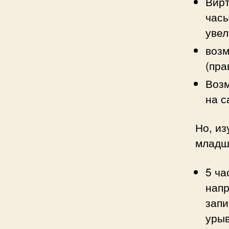
Вирт
часы
увел
возм
(пра
Возм
на с
Но, из
младш
5 ча
напр
запи
урыв