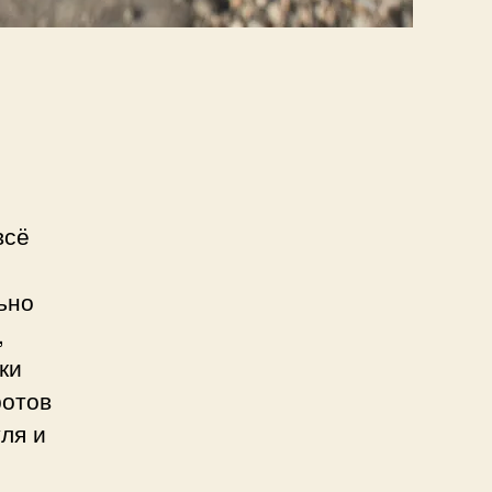
всё
ьно
,
ки
ротов
ля и