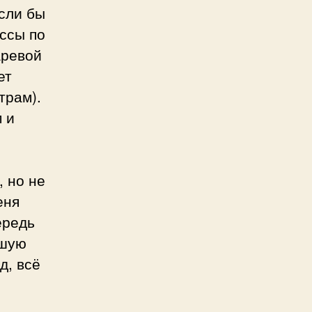
если бы
оссы по
аревой
ет
трам).
м и
, но не
еня
ередь
шую
д, всё