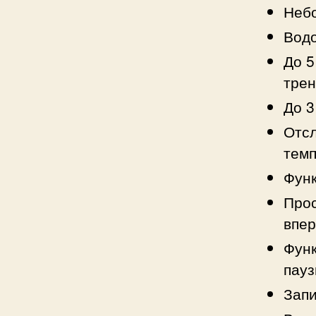
Неб
Водо
До 5
трен
До 3
Отсл
тем
Функ
Прос
впер
Функ
пау
Запи