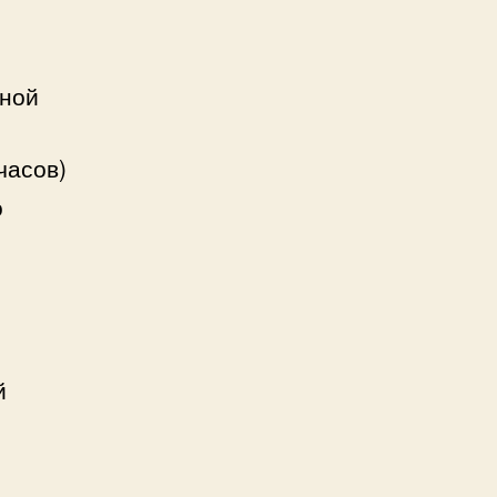
дной
часов)
о
й