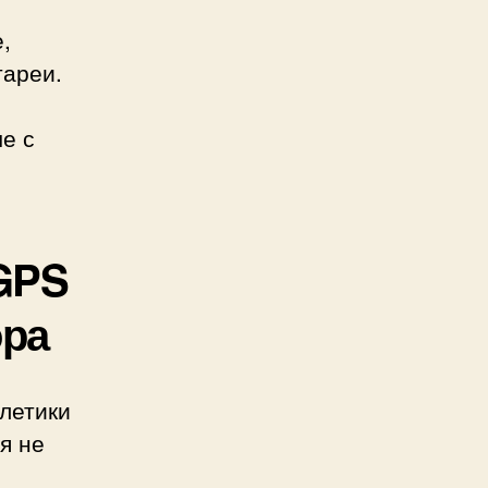
,
тареи.
е с
GPS
ора
тлетики
я не