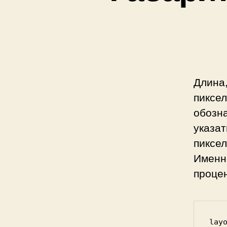
Длина,
пиксел
обозна
указа
пиксе
Именно
процен
layo