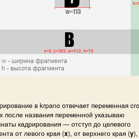
рирование в krpano отвечает переменная cro
ах после названия переменной указываю
инаты кадрирования — отступ до целевого
нта от левого края (
x
), от верхнего края (
y
),