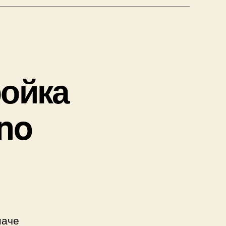
ойка
no
наче