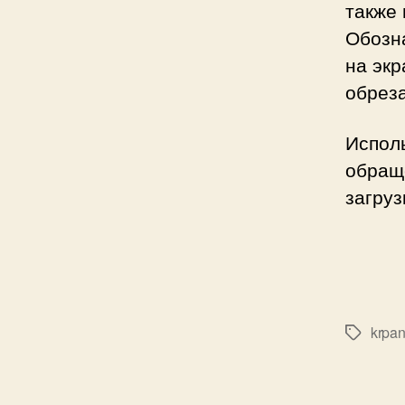
также
Обозн
на экр
обреза
Исполь
обраще
загруз
krpa
Метки