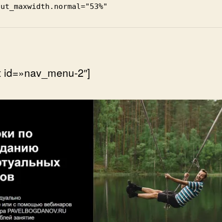
out_maxwidth.normal="53%"
t id=»nav_menu-2″]