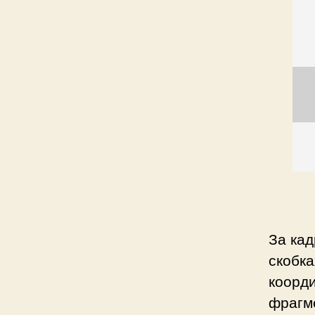
За кад
скобк
коорд
фрагме