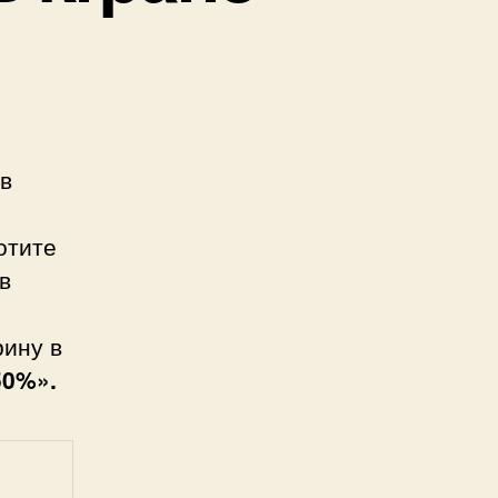
 в
отите
в
рину в
50%».