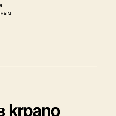
е
нным
енная
а
са
в krpano