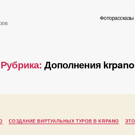
Фоторассказы
ров
Рубрика:
Дополнения krpano
А
в
т
Рубрики
о
O
СОЗДАНИЕ ВИРТУАЛЬНЫХ ТУРОВ В KRPANO
ЭТО
р
1
: