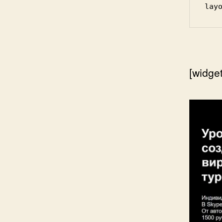
lay
[widge