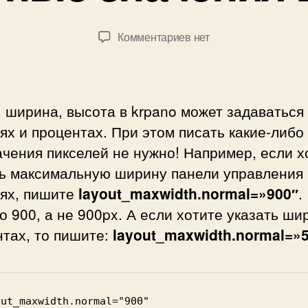
1
в
2
е
Автор
Дата
к
Комментариев
нет
.
л
записи
записи
записи
2
Б
Габаритные
0
о
значения
1
г
в
5
 ширина, высота в krpano может задаваться
д
krpano
а
ях и процентах. При этом писать какие-либо
н
чения пикселей не нужно! Например, если х
о
ть максимальную ширину панели управления 
в
лях, пишите
layout_maxwidth.normal=»900″
.
 900, а не 900px. А если хотите указать ши
тах, то пишите:
layout_maxwidth.normal=»
ut_maxwidth.normal="900"
