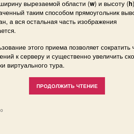
 ширину вырезаемой области (
w
) и высоту (
h
аченный таким способом прямоугольник выв
ан, а вся остальная часть изображения
ется.
зование этого приема позволяет сократить 
ний к серверу и существенно увеличить ск
ки виртуального тура.
«Кадриро
ПРОДОЛЖИТЬ ЧТЕНИЕ
в
krpano»
no