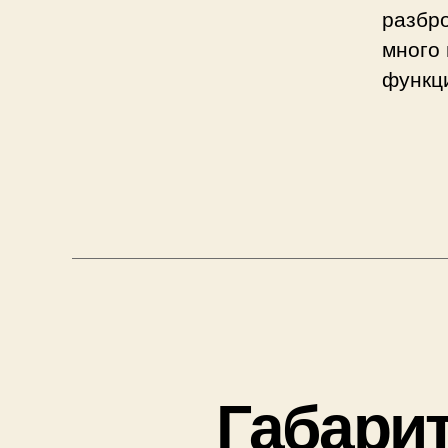
разбро
много 
функци
Габарит