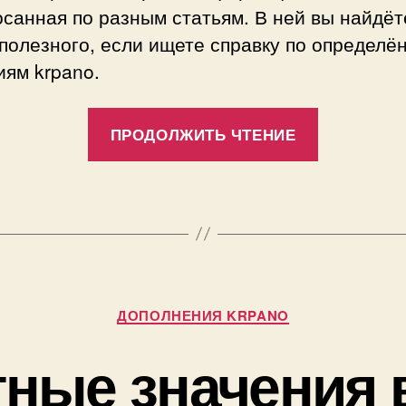
а
санная по разным статьям. В ней вы найдёт
н
полезного, если ищете справку по определё
о
ям krpano.
в
«Расшир
ПРОДОЛЖИТЬ ЧТЕНИЕ
настройк
интерфей
krpano»
А
в
т
Рубрики
о
ДОПОЛНЕНИЯ KRPANO
р
1
ные значения 
:
1
П
.
а