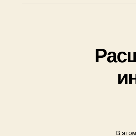
Рас
и
В это