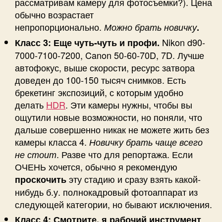
рассматривам камеру для фотосъемки?). Цена
обычно возрастает
непропорционально.
Можно брать новичку
.
Nikon d90-
Класс 3: Еще чуть-чуть и профи.
7000-7100-7200, Canon 50-60-70D, 7D. Лучше
автофокус, выше скорости, ресурс затвора
доведен до 100-150 тысяч снимков. Есть
брекетинг экспозиций, с которым удобно
делать
HDR
. Эти камеры нужны, чтобы вы
ощутили новые возможности, но поняли, что
дальше совершенно никак не можете жить без
камеры класса 4.
Новичку брать чаще всего
. Разве что для репортажа. Если
не стоит
ОЧЕНЬ хочется, обычно я рекомендую
эту стадию и сразу взять какой-
проскочить
нибудь б.у. полнокадровый фотоаппарат из
следующей категории, но бывают исключения.
.
Класс 4: Смотрите, я рабочий инструмент