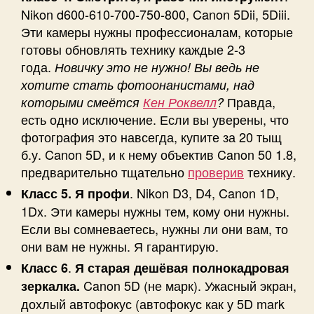
Nikon d600-610-700-750-800, Canon 5Dii, 5Diii.
Эти камеры нужны профессионалам, которые
готовы обновлять технику каждые 2-3
года.
Новичку это не нужно! Вы ведь не
хотите стать фотоонанистами, над
Правда,
которыми смеётся
Кен Роквелл
?
есть одно исключение. Если вы уверены, что
фотография это навсегда, купите за 20 тыщ
б.у. Canon 5D, и к нему объектив Canon 50 1.8,
предварительно тщательно
проверив
технику.
. Nikon D3, D4, Canon 1D,
Класс 5. Я профи
1Dx. Эти камеры нужны тем, кому они нужны.
Если вы сомневаетесь, нужны ли они вам, то
они вам не нужны. Я гарантирую.
.
Класс 6
Я старая дешёвая полнокадровая
Canon 5D (не марк). Ужасный экран,
зеркалка.
дохлый автофокус (автофокус как у 5D mark