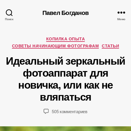
Павел Богданов
Поиск
Меню
Рубрики
КОПИЛКА ОПЫТА
СОВЕТЫ НАЧИНАЮЩИМ ФОТОГРАФАМ
СТАТЬИ
А
Идеальный зеркальный
в
т
фотоаппарат для
о
р
1
новичка, или как не
:
8
П
вляпаться
.
а
0
в
5
е
Автор
Дата
к
505 комментариев
.
л
записи
записи
записи
2
Б
Идеальный
0
о
зеркальный
1